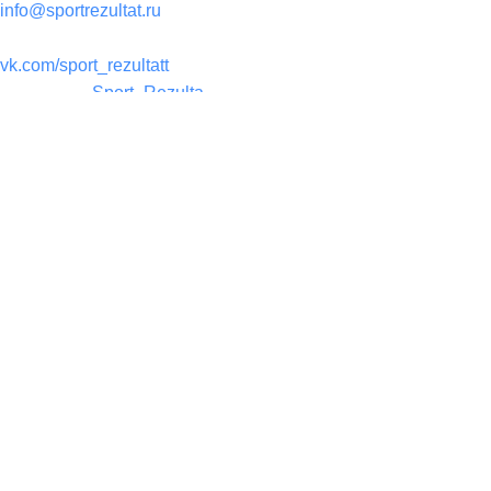
info@sportrezultat.ru
Вконтакте:
vk.com/sport_rezultatt
Телеграм:
Sport_Rezulta
Поддержка
8(800)550-52-02
info@sportrezultat.ru
Будни с 10:00 до 19:00
ИНТЕРНЕТ МАГАЗИН СПОРТИВНОГО ИНВЕНТАРЯ И
ОБОРУДОВАНИЯ СПОРТ РЕЗУЛЬТАТ, 2025
sportrezultat.ru