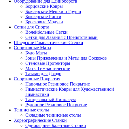
Оборудование для Единоборств
Борцовские Ковры
Боксерские Мешки и Груши
Боксерские Ринги
Бросковые Модули
Сетки для Спорта
Волейбольные Сетки
Сетки для Лазания с Препятствиями
Шведские Гимнастические Стенки
Спортивные Маты
Будо Маты
Зоны Приземления и Маты для Соскоков
Стеновые Протекторы
Маты Гимнастические
Татами для Дзюдо
Спортивные Покрытия
Напольное Резиновое Покрытие
Гимнастические Ковры для Художественной
Гимнастики
Танцевальный Линолеум
Рулонное Резиновое Покрытие
Теннисные столы
Складные теннисные столы
Хореографические Станки
Однорядные Балетные Станки