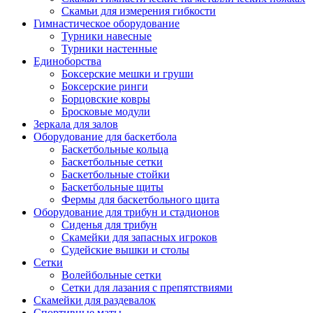
Скамьи для измерения гибкости
Гимнастическое оборудование
Турники навесные
Турники настенные
Единоборства
Боксерские мешки и груши
Боксерские ринги
Борцовские ковры
Бросковые модули
Зеркала для залов
Оборудование для баскетбола
Баскетбольные кольца
Баскетбольные сетки
Баскетбольные стойки
Баскетбольные щиты
Фермы для баскетбольного щита
Оборудование для трибун и стадионов
Сиденья для трибун
Скамейки для запасных игроков
Судейские вышки и столы
Сетки
Волейбольные сетки
Сетки для лазания с препятствиями
Скамейки для раздевалок
Спортивные маты