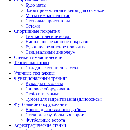
Будо-маты
Зоны приземления и маты для соскоков
Маты гимнастические
Стеновые протекторы
Татами
Спортивные покрытия
Гимнастические ковры
Напольное резиновое покрытие
Рулонное резиновое покрытие
Танцевальный линолеум
Стенки гимнастические
Теннисные столы
Складные теннисные столы
Уличные тренажеры
Функциональный тренинг
Кувалды и молоты
Силовое оборудование
Стойки и скамьи
Тумбы для запрыгивания (плиобоксы)
Футбольное оборудование
Ворота для пляжного футбола
Сетки для футбольных ворот
Футбольные ворота
Хореографические станки