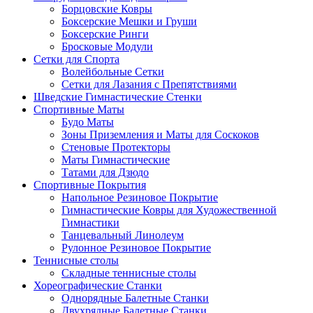
Борцовские Ковры
Боксерские Мешки и Груши
Боксерские Ринги
Бросковые Модули
Сетки для Спорта
Волейбольные Сетки
Сетки для Лазания с Препятствиями
Шведские Гимнастические Стенки
Спортивные Маты
Будо Маты
Зоны Приземления и Маты для Соскоков
Стеновые Протекторы
Маты Гимнастические
Татами для Дзюдо
Спортивные Покрытия
Напольное Резиновое Покрытие
Гимнастические Ковры для Художественной
Гимнастики
Танцевальный Линолеум
Рулонное Резиновое Покрытие
Теннисные столы
Складные теннисные столы
Хореографические Станки
Однорядные Балетные Станки
Двухрядные Балетные Станки