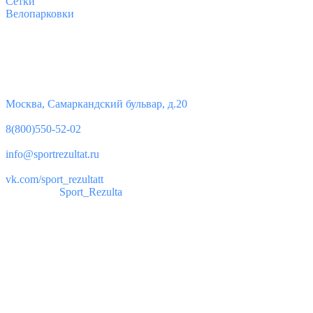
Сетки
Велопарковки
Контакты
Юридический адрес:
Москва, Самаркандский бульвар, д.20
Телефон:
8(800)550-52-02
Почта:
info@sportrezultat.ru
Вконтакте:
vk.com/sport_rezultatt
Телеграм:
Sport_Rezulta
Поддержка
8(800)550-52-02
info@sportrezultat.ru
Будни с 10:00 до 19:00