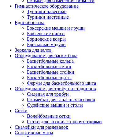
Скамьи для измерения гибкости
Гимнастическое оборудование
Турники навесные
Турники настенные
Единоборства
Боксерские мешки и груши
Боксерские ринги
Борцовские ковры
Бросковые модули
Зеркала для залов
Оборудование для баскетбола
Баскетбольные кольца
Баскетбольные сетки
Баскетбольные стойки
Баскетбольные щиты
Фермы для баскетбольного щита
Оборудование для трибун и стадионов
Сиденья для трибун
Скамейки для запасных игроков
Судейские вышки и столы
Сетки
Волейбольные сетки
Сетки для лазания с препятствиями
Скамейки для раздевалок
Спортивные маты