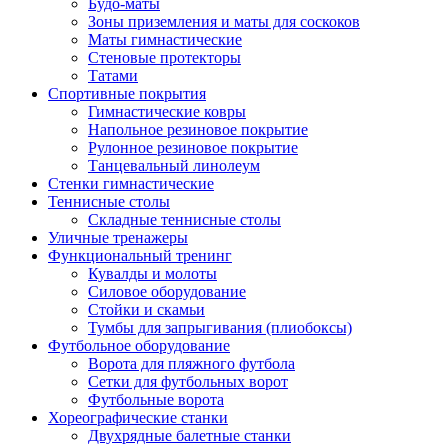
Будо-маты
Зоны приземления и маты для соскоков
Маты гимнастические
Стеновые протекторы
Татами
Спортивные покрытия
Гимнастические ковры
Напольное резиновое покрытие
Рулонное резиновое покрытие
Танцевальный линолеум
Стенки гимнастические
Теннисные столы
Складные теннисные столы
Уличные тренажеры
Функциональный тренинг
Кувалды и молоты
Силовое оборудование
Стойки и скамьи
Тумбы для запрыгивания (плиобоксы)
Футбольное оборудование
Ворота для пляжного футбола
Сетки для футбольных ворот
Футбольные ворота
Хореографические станки
Двухрядные балетные станки