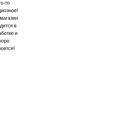
то-то
диозное!
магазин
дится в
аботке и
коро
роется!