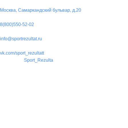
Юридический адрес:
Москва, Самаркандский бульвар, д.20
Телефон:
8(800)550-52-02
Почта:
info@sportrezultat.ru
Вконтакте:
vk.com/sport_rezultatt
Телеграм:
Sport_Rezulta
Поддержка
8(800)550-52-02
info@sportrezultat.ru
Будни с 10:00 до 19:00
ИНТЕРНЕТ МАГАЗИН СПОРТИВНОГО ИНВЕНТАРЯ И