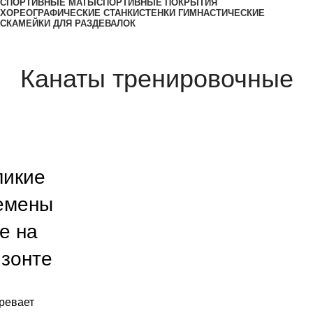
СПОРТИВНЫЕ МАТЫ
СПОРТИВНЫЕ ПОКРЫТИЯ
ХОРЕОГРАФИЧЕСКИЕ СТАНКИ
СТЕНКИ ГИМНАСТИЧЕСКИЕ
СКАМЕЙКИ ДЛЯ РАЗДЕВАЛОК
Канаты тренировочные
ликие
емены
е на
изонте
ревает