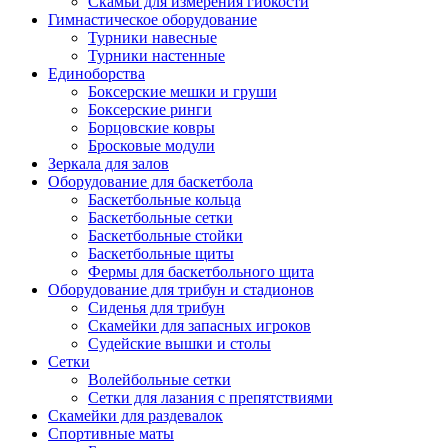
Скамьи для измерения гибкости
Гимнастическое оборудование
Турники навесные
Турники настенные
Единоборства
Боксерские мешки и груши
Боксерские ринги
Борцовские ковры
Бросковые модули
Зеркала для залов
Оборудование для баскетбола
Баскетбольные кольца
Баскетбольные сетки
Баскетбольные стойки
Баскетбольные щиты
Фермы для баскетбольного щита
Оборудование для трибун и стадионов
Сиденья для трибун
Скамейки для запасных игроков
Судейские вышки и столы
Сетки
Волейбольные сетки
Сетки для лазания с препятствиями
Скамейки для раздевалок
Спортивные маты