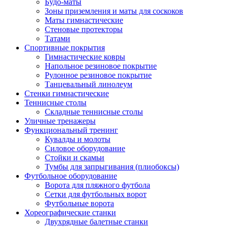
Будо-маты
Зоны приземления и маты для соскоков
Маты гимнастические
Стеновые протекторы
Татами
Спортивные покрытия
Гимнастические ковры
Напольное резиновое покрытие
Рулонное резиновое покрытие
Танцевальный линолеум
Стенки гимнастические
Теннисные столы
Складные теннисные столы
Уличные тренажеры
Функциональный тренинг
Кувалды и молоты
Силовое оборудование
Стойки и скамьи
Тумбы для запрыгивания (плиобоксы)
Футбольное оборудование
Ворота для пляжного футбола
Сетки для футбольных ворот
Футбольные ворота
Хореографические станки
Двухрядные балетные станки