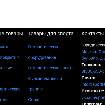
ые товары
Товары для спорта
Контакты
Юридически
 маты
Гимнастическое
Москва, Са
 покрытия
оборудование
бульвар, д.
Телефон:
ческие
Гимнастические канаты
8(800)550-5
Почта:
Функциональный
info@sportre
астические
тренинг
Вконтакте:
vk.com/sport
столы
Сетки
Телеграм: