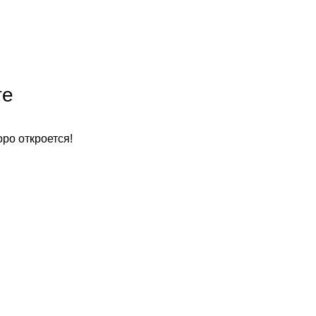
те
оро откроется!