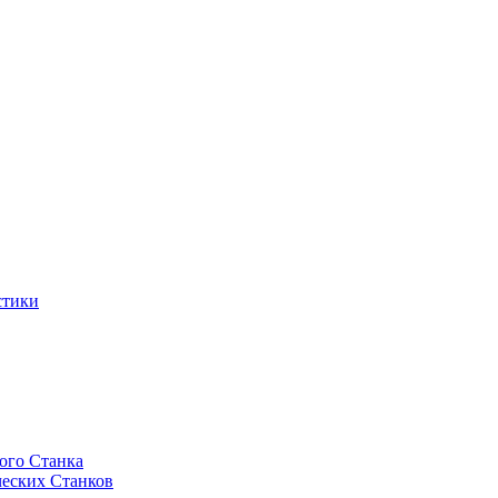
стики
ого Станка
еских Станков