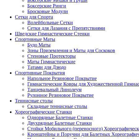
Боксерские Мешки и Груши
Боксерские Ринги
Бросковые Модули
Сетки для Спорта
Волейбольные Сетки
Сетки для Лазания с Препятствиями
Шведские Гимнастические Стенки
Спортивные Маты
Будо Маты
Зоны Приземления и Маты для Соскоков
Стеновые Протекторы
Маты Гимнастические
Татами для Дзюдо
Спортивные Покрытия
Напольное Резиновое Покрытие
Гимнастические Ковры для Художественной Гимна
Танцевальный Линолеум
Рулонное Резиновое Покрытие
Теннисные столы
Складные теннисные столы
Хореографические Станки
Однорядные Балетные Станки
Двухрядные Балетные Станки
Стойки Мобильного (переносного) Хореографическ
Кронштейны и Поручни для Балетных Хореографич