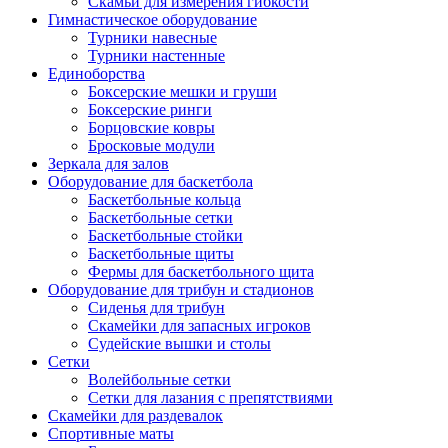
Скамьи для измерения гибкости
Гимнастическое оборудование
Турники навесные
Турники настенные
Единоборства
Боксерские мешки и груши
Боксерские ринги
Борцовские ковры
Бросковые модули
Зеркала для залов
Оборудование для баскетбола
Баскетбольные кольца
Баскетбольные сетки
Баскетбольные стойки
Баскетбольные щиты
Фермы для баскетбольного щита
Оборудование для трибун и стадионов
Сиденья для трибун
Скамейки для запасных игроков
Судейские вышки и столы
Сетки
Волейбольные сетки
Сетки для лазания с препятствиями
Скамейки для раздевалок
Спортивные маты