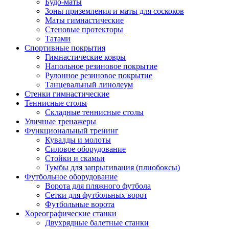
Будо-маты
Зоны приземления и маты для соскоков
Маты гимнастические
Стеновые протекторы
Татами
Спортивные покрытия
Гимнастические ковры
Напольное резиновое покрытие
Рулонное резиновое покрытие
Танцевальный линолеум
Стенки гимнастические
Теннисные столы
Складные теннисные столы
Уличные тренажеры
Функциональный тренинг
Кувалды и молоты
Силовое оборудование
Стойки и скамьи
Тумбы для запрыгивания (плиобоксы)
Футбольное оборудование
Ворота для пляжного футбола
Сетки для футбольных ворот
Футбольные ворота
Хореографические станки
Двухрядные балетные станки