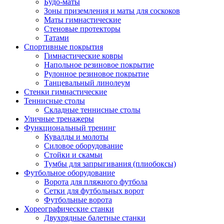
Будо-маты
Зоны приземления и маты для соскоков
Маты гимнастические
Стеновые протекторы
Татами
Спортивные покрытия
Гимнастические ковры
Напольное резиновое покрытие
Рулонное резиновое покрытие
Танцевальный линолеум
Стенки гимнастические
Теннисные столы
Складные теннисные столы
Уличные тренажеры
Функциональный тренинг
Кувалды и молоты
Силовое оборудование
Стойки и скамьи
Тумбы для запрыгивания (плиобоксы)
Футбольное оборудование
Ворота для пляжного футбола
Сетки для футбольных ворот
Футбольные ворота
Хореографические станки
Двухрядные балетные станки