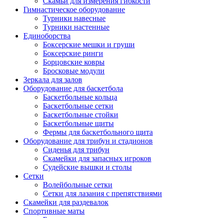
Скамьи для измерения гибкости
Гимнастическое оборудование
Турники навесные
Турники настенные
Единоборства
Боксерские мешки и груши
Боксерские ринги
Борцовские ковры
Бросковые модули
Зеркала для залов
Оборудование для баскетбола
Баскетбольные кольца
Баскетбольные сетки
Баскетбольные стойки
Баскетбольные щиты
Фермы для баскетбольного щита
Оборудование для трибун и стадионов
Сиденья для трибун
Скамейки для запасных игроков
Судейские вышки и столы
Сетки
Волейбольные сетки
Сетки для лазания с препятствиями
Скамейки для раздевалок
Спортивные маты