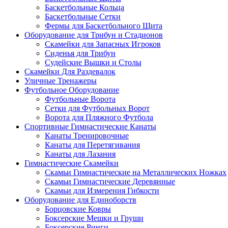
Баскетбольные Кольца
Баскетбольные Сетки
Фермы для Баскетбольного Щита
Оборудование для Трибун и Стадионов
Скамейки для Запасных Игроков
Сиденья для Трибун
Судейские Вышки и Столы
Скамейки Для Раздевалок
Уличные Тренажеры
Футбольное Оборудование
Футбольные Ворота
Сетки для Футбольных Ворот
Ворота для Пляжного Футбола
Спортивные Гимнастические Канаты
Канаты Тренировочные
Канаты для Перетягивания
Канаты для Лазания
Гимнастические Скамейки
Скамьи Гимнастические на Металлических Ножках
Скамьи Гимнастические Деревянные
Скамьи для Измерения Гибкости
Оборудование для Единоборств
Борцовские Ковры
Боксерские Мешки и Груши
Боксерские Ринги