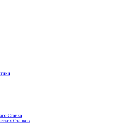
стики
ого Станка
еских Станков