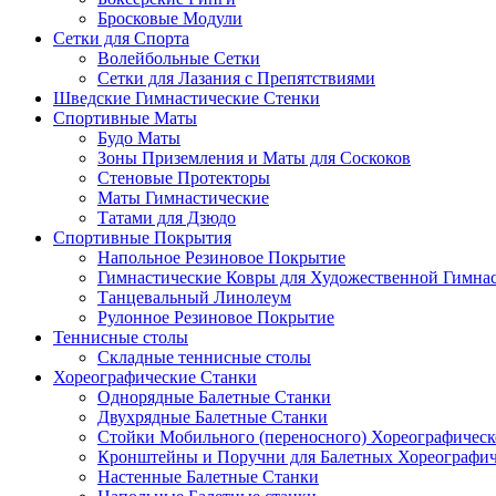
Бросковые Модули
Сетки для Спорта
Волейбольные Сетки
Сетки для Лазания с Препятствиями
Шведские Гимнастические Стенки
Спортивные Маты
Будо Маты
Зоны Приземления и Маты для Соскоков
Стеновые Протекторы
Маты Гимнастические
Татами для Дзюдо
Спортивные Покрытия
Напольное Резиновое Покрытие
Гимнастические Ковры для Художественной Гимна
Танцевальный Линолеум
Рулонное Резиновое Покрытие
Теннисные столы
Складные теннисные столы
Хореографические Станки
Однорядные Балетные Станки
Двухрядные Балетные Станки
Стойки Мобильного (переносного) Хореографическ
Кронштейны и Поручни для Балетных Хореографич
Настенные Балетные Станки