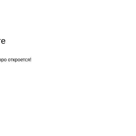
те
оро откроется!