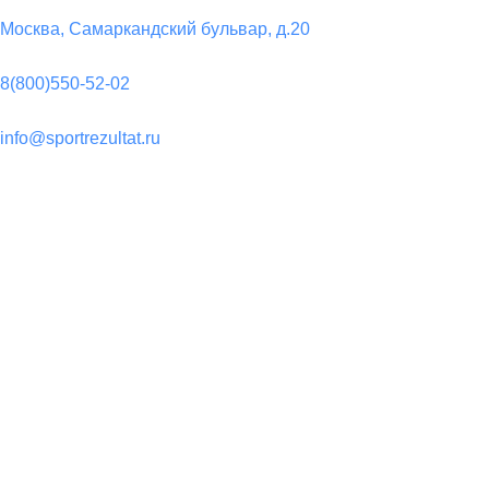
Юридический адрес:
Москва, Самаркандский бульвар, д.20
Телефон:
8(800)550-52-02
Почта:
info@sportrezultat.ru
Вконтакте:
vk.com/sport_rezultatt
Телеграм:
Sport_Rezulta
Поддержка
8(800)550-52-02
info@sportrezultat.ru
Будни с 10:00 до 19:00