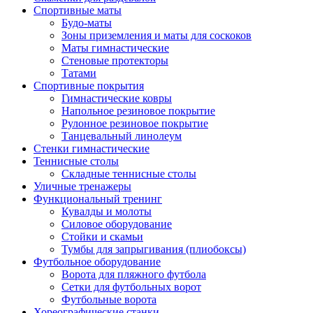
Спортивные маты
Будо-маты
Зоны приземления и маты для соскоков
Маты гимнастические
Стеновые протекторы
Татами
Спортивные покрытия
Гимнастические ковры
Напольное резиновое покрытие
Рулонное резиновое покрытие
Танцевальный линолеум
Стенки гимнастические
Теннисные столы
Складные теннисные столы
Уличные тренажеры
Функциональный тренинг
Кувалды и молоты
Силовое оборудование
Стойки и скамьи
Тумбы для запрыгивания (плиобоксы)
Футбольное оборудование
Ворота для пляжного футбола
Сетки для футбольных ворот
Футбольные ворота
Хореографические станки