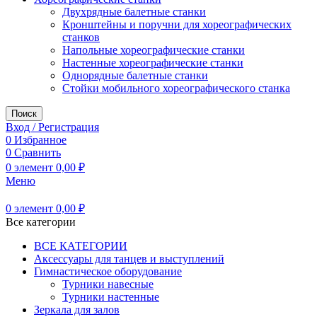
Двухрядные балетные станки
Кронштейны и поручни для хореографических
станков
Напольные хореографические станки
Настенные хореографические станки
Однорядные балетные станки
Стойки мобильного хореографического станка
Поиск
Вход / Регистрация
0
Избранное
0
Сравнить
0
элемент
0,00
₽
Меню
0
элемент
0,00
₽
Все категории
ВСЕ КАТЕГОРИИ
Аксессуары для танцев и выступлений
Гимнастическое оборудование
Турники навесные
Турники настенные
Зеркала для залов