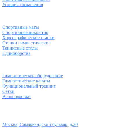
Условия соглашения
Спортивные товары
Спортивные маты
Спортивные покрытия
Хореографические станки
Стенки гимнастические
Теннисные столы
Единоборства
Товары для спорта
Гимнастическое оборудование
Гимнастические канаты
Функциональный тренинг
Сетки
Велопарковки
Контакты
Юридический адрес:
Москва, Самаркандский бульвар, д.20
Телефон: