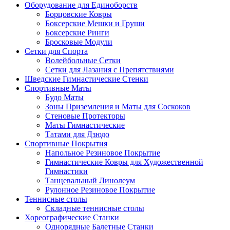
Оборудование для Единоборств
Борцовские Ковры
Боксерские Мешки и Груши
Боксерские Ринги
Бросковые Модули
Сетки для Спорта
Волейбольные Сетки
Сетки для Лазания с Препятствиями
Шведские Гимнастические Стенки
Спортивные Маты
Будо Маты
Зоны Приземления и Маты для Соскоков
Стеновые Протекторы
Маты Гимнастические
Татами для Дзюдо
Спортивные Покрытия
Напольное Резиновое Покрытие
Гимнастические Ковры для Художественной
Гимнастики
Танцевальный Линолеум
Рулонное Резиновое Покрытие
Теннисные столы
Складные теннисные столы
Хореографические Станки
Однорядные Балетные Станки