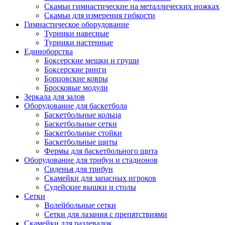
Скамьи гимнастические на металлических ножках
Скамьи для измерения гибкости
Гимнастическое оборудование
Турники навесные
Турники настенные
Единоборства
Боксерские мешки и груши
Боксерские ринги
Борцовские ковры
Бросковые модули
Зеркала для залов
Оборудование для баскетбола
Баскетбольные кольца
Баскетбольные сетки
Баскетбольные стойки
Баскетбольные щиты
Фермы для баскетбольного щита
Оборудование для трибун и стадионов
Сиденья для трибун
Скамейки для запасных игроков
Судейские вышки и столы
Сетки
Волейбольные сетки
Сетки для лазания с препятствиями
Скамейки для раздевалок