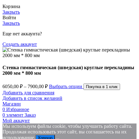
Корзина
Закрыть
Войти
Закрыть
Еще нет аккаунта?
Создать аккаунт
Стенка гимнастическая (шведская) круглые перекладины
2000 мм * 800 мм
Диапазон
6050,00
₽
–
7900,00
₽
Выбрать опции
Покупка в 1 клик
цен:
Добавить для сравнения
6050,00 ₽
Добавить в список желаний
–
Магазин
0
Избранное
7900,00 ₽
0
элемент
Заказ
Мой аккаунт
Мы используем файлы cookie, чтобы улучшить работу сайта.
Продолжая использовать этот сайт, вы соглашаетесь на их
использование.
Хорошо