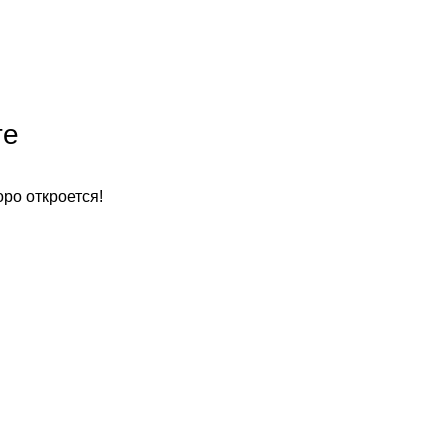
те
оро откроется!