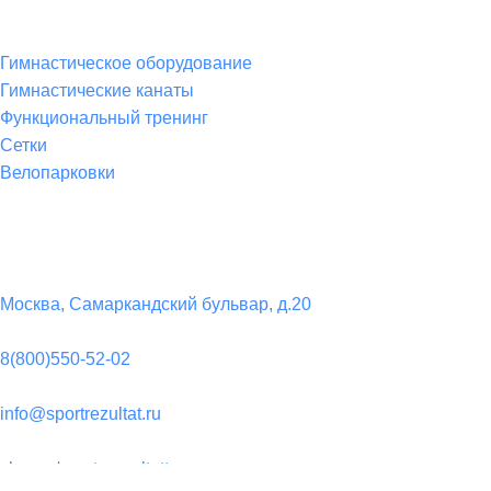
Товары для спорта
Гимнастическое оборудование
Гимнастические канаты
Функциональный тренинг
Сетки
Велопарковки
Контакты
Юридический адрес:
Москва, Самаркандский бульвар, д.20
Телефон:
8(800)550-52-02
Почта:
info@sportrezultat.ru
Вконтакте:
vk.com/sport_rezultatt