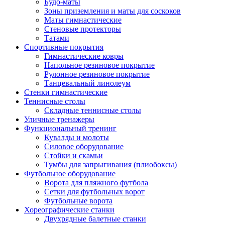
Будо-маты
Зоны приземления и маты для соскоков
Маты гимнастические
Стеновые протекторы
Татами
Спортивные покрытия
Гимнастические ковры
Напольное резиновое покрытие
Рулонное резиновое покрытие
Танцевальный линолеум
Стенки гимнастические
Теннисные столы
Складные теннисные столы
Уличные тренажеры
Функциональный тренинг
Кувалды и молоты
Силовое оборудование
Стойки и скамьи
Тумбы для запрыгивания (плиобоксы)
Футбольное оборудование
Ворота для пляжного футбола
Сетки для футбольных ворот
Футбольные ворота
Хореографические станки
Двухрядные балетные станки