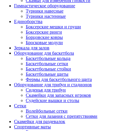
Скамьи для измерения гибкости
Гимнастическое оборудование
Турники навесные
Турники настенные
Единоборства
Боксерские мешки и груши
Боксерские ринги
Борцовские ковры
Бросковые модули
Зеркала для залов
Оборудование для баскетбола
Баскетбольные кольца
Баскетбольные сетки
Баскетбольные стойки
Баскетбольные щиты
Фермы для баскетбольного щита
Оборудование для трибун и стадионов
Сиденья для трибун
Скамейки для запасных игроков
Судейские вышки и столы
Сетки
Волейбольные сетки
Сетки для лазания с препятствиями
Скамейки для раздевалок
Спортивные маты