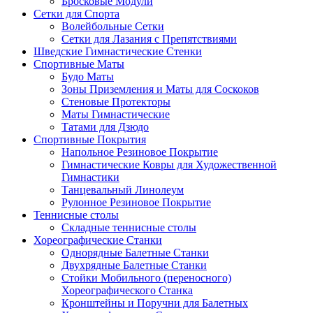
Бросковые Модули
Сетки для Спорта
Волейбольные Сетки
Сетки для Лазания с Препятствиями
Шведские Гимнастические Стенки
Спортивные Маты
Будо Маты
Зоны Приземления и Маты для Соскоков
Стеновые Протекторы
Маты Гимнастические
Татами для Дзюдо
Спортивные Покрытия
Напольное Резиновое Покрытие
Гимнастические Ковры для Художественной
Гимнастики
Танцевальный Линолеум
Рулонное Резиновое Покрытие
Теннисные столы
Складные теннисные столы
Хореографические Станки
Однорядные Балетные Станки
Двухрядные Балетные Станки
Стойки Мобильного (переносного)
Хореографического Станка
Кронштейны и Поручни для Балетных