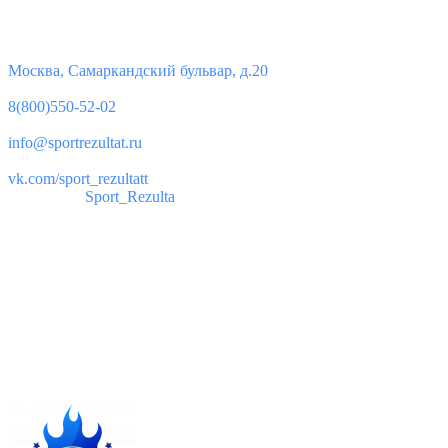
Контакты
Юридический адрес:
Москва, Самаркандский бульвар, д.20
Телефон:
8(800)550-52-02
Почта:
info@sportrezultat.ru
Вконтакте:
vk.com/sport_rezultatt
Телеграм:
Sport_Rezulta
Поддержка
8(800)550-52-02
info@sportrezultat.ru
Будни с 10:00 до 19:00