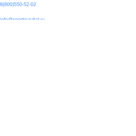
8(800)550-52-02
Почта:
info@sportrezultat.ru
Вконтакте:
vk.com/sport_rezultatt
Телеграм:
Sport_Rezulta
Поддержка
8(800)550-52-02
info@sportrezultat.ru
Будни с 10:00 до 19:00
ИНТЕРНЕТ МАГАЗИН СПОРТИВНОГО ИНВЕНТАРЯ И ОБОРУ
Футбольные ворота стационарные 5 * 2 м, уличные