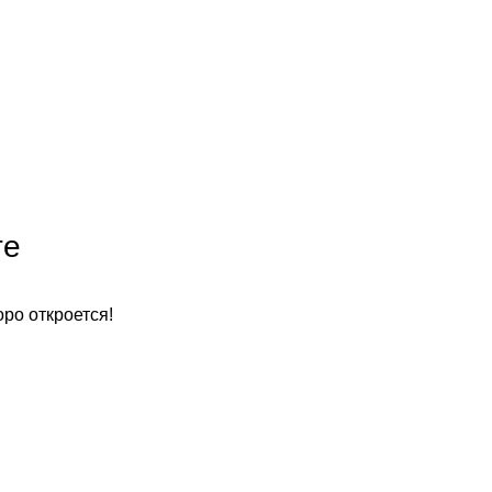
те
оро откроется!