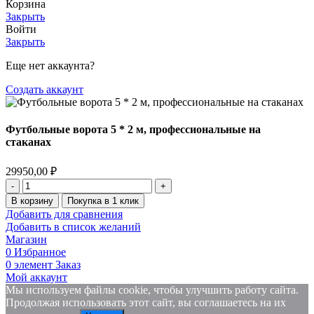
Корзина
Закрыть
Войти
Закрыть
Еще нет аккаунта?
Создать аккаунт
Футбольные ворота 5 * 2 м, профессиональные на
стаканах
29950,00
₽
Количество
товара
В корзину
Покупка в 1 клик
Футбольные
Добавить для сравнения
ворота
Добавить в список желаний
5
Магазин
*
0
Избранное
2
0
элемент
Заказ
м,
Мой аккаунт
профессиональные
Мы используем файлы cookie, чтобы улучшить работу сайта.
на
Продолжая использовать этот сайт, вы соглашаетесь на их
стаканах