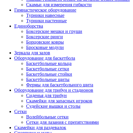
Скамьи для измерения гибкости
Гимнастическое оборудование
Турники навесные
Турники настенные
Единоборства
Боксерские мешки и груши
Боксерские ринги
Борцовские ковры
Бросковые модули
Зеркала для залов
Оборудование для баскетбола
Баскетбольные кольца
Баскетбольные сетки
Баскетбольные стойки
Баскетбольные щиты
Фермы для баскетбольного щита
Оборудование для трибун и стадионов
Сиденья для трибун
Скамейки для запасных игроков
Судейские вышки и столы
Сетки
Волейбольные сетки
Сетки для лазания с препятствиями
Скамейки для раздевалок
Спортивные маты