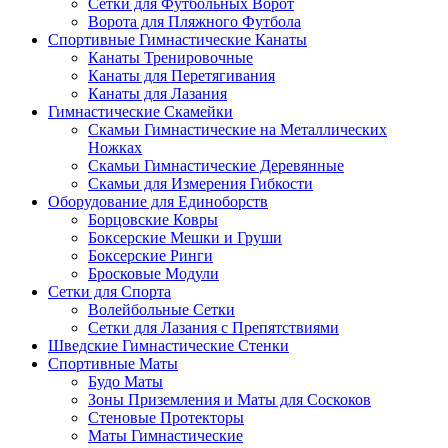
Сетки для Футбольных Ворот
Ворота для Пляжного Футбола
Спортивные Гимнастические Канаты
Канаты Тренировочные
Канаты для Перетягивания
Канаты для Лазания
Гимнастические Скамейки
Скамьи Гимнастические на Металлических
Ножках
Скамьи Гимнастические Деревянные
Скамьи для Измерения Гибкости
Оборудование для Единоборств
Борцовские Ковры
Боксерские Мешки и Груши
Боксерские Ринги
Бросковые Модули
Сетки для Спорта
Волейбольные Сетки
Сетки для Лазания с Препятствиями
Шведские Гимнастические Стенки
Спортивные Маты
Будо Маты
Зоны Приземления и Маты для Соскоков
Стеновые Протекторы
Маты Гимнастические