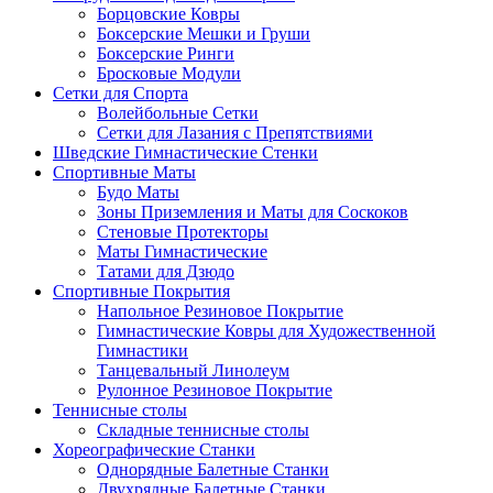
Борцовские Ковры
Боксерские Мешки и Груши
Боксерские Ринги
Бросковые Модули
Сетки для Спорта
Волейбольные Сетки
Сетки для Лазания с Препятствиями
Шведские Гимнастические Стенки
Спортивные Маты
Будо Маты
Зоны Приземления и Маты для Соскоков
Стеновые Протекторы
Маты Гимнастические
Татами для Дзюдо
Спортивные Покрытия
Напольное Резиновое Покрытие
Гимнастические Ковры для Художественной
Гимнастики
Танцевальный Линолеум
Рулонное Резиновое Покрытие
Теннисные столы
Складные теннисные столы
Хореографические Станки
Однорядные Балетные Станки
Двухрядные Балетные Станки