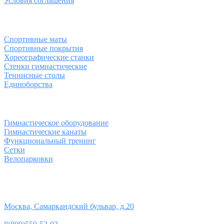
Условия соглашения
Спортивные товары
Спортивные маты
Спортивные покрытия
Хореографические станки
Стенки гимнастические
Теннисные столы
Единоборства
Товары для спорта
Гимнастическое оборудование
Гимнастические канаты
Функциональный тренинг
Сетки
Велопарковки
Контакты
Юридический адрес:
Москва, Самаркандский бульвар, д.20
Телефон: