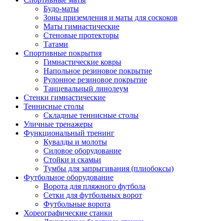
Будо-маты
Зоны приземления и маты для соскоков
Маты гимнастические
Стеновые протекторы
Татами
Спортивные покрытия
Гимнастические ковры
Напольное резиновое покрытие
Рулонное резиновое покрытие
Танцевальный линолеум
Стенки гимнастические
Теннисные столы
Складные теннисные столы
Уличные тренажеры
Функциональный тренинг
Кувалды и молоты
Силовое оборудование
Стойки и скамьи
Тумбы для запрыгивания (плиобоксы)
Футбольное оборудование
Ворота для пляжного футбола
Сетки для футбольных ворот
Футбольные ворота
Хореографические станки