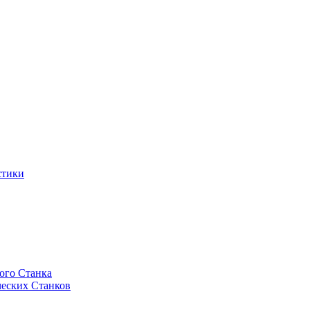
стики
ого Станка
еских Станков