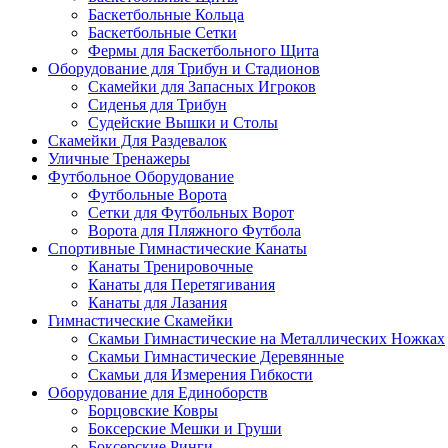
Баскетбольные Кольца
Баскетбольные Сетки
Фермы для Баскетбольного Щита
Оборудование для Трибун и Стадионов
Скамейки для Запасных Игроков
Сиденья для Трибун
Судейские Вышки и Столы
Скамейки Для Раздевалок
Уличные Тренажеры
Футбольное Оборудование
Футбольные Ворота
Сетки для Футбольных Ворот
Ворота для Пляжного Футбола
Спортивные Гимнастические Канаты
Канаты Тренировочные
Канаты для Перетягивания
Канаты для Лазания
Гимнастические Скамейки
Скамьи Гимнастические на Металлических Ножках
Скамьи Гимнастические Деревянные
Скамьи для Измерения Гибкости
Оборудование для Единоборств
Борцовские Ковры
Боксерские Мешки и Груши
Боксерские Ринги