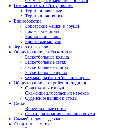
Скамьи для измерения гибкости
Гимнастическое оборудование
Турники навесные
Турники настенные
Единоборства
Боксерские мешки и груши
Боксерские ринги
Борцовские ковры
Бросковые модули
Зеркала для залов
Оборудование для баскетбола
Баскетбольные кольца
Баскетбольные сетки
Баскетбольные стойки
Баскетбольные щиты
Фермы для баскетбольного щита
Оборудование для трибун и стадионов
Сиденья для трибун
Скамейки для запасных игроков
Судейские вышки и столы
Сетки
Волейбольные сетки
Сетки для лазания с препятствиями
Скамейки для раздевалок
Спортивные маты