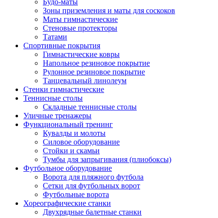
Будо-маты
Зоны приземления и маты для соскоков
Маты гимнастические
Стеновые протекторы
Татами
Спортивные покрытия
Гимнастические ковры
Напольное резиновое покрытие
Рулонное резиновое покрытие
Танцевальный линолеум
Стенки гимнастические
Теннисные столы
Складные теннисные столы
Уличные тренажеры
Функциональный тренинг
Кувалды и молоты
Силовое оборудование
Стойки и скамьи
Тумбы для запрыгивания (плиобоксы)
Футбольное оборудование
Ворота для пляжного футбола
Сетки для футбольных ворот
Футбольные ворота
Хореографические станки
Двухрядные балетные станки