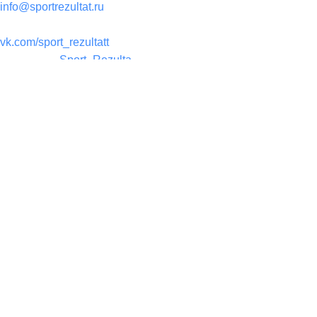
info@sportrezultat.ru
Вконтакте:
vk.com/sport_rezultatt
Телеграм:
Sport_Rezulta
Поддержка
8(800)550-52-02
info@sportrezultat.ru
Будни с 10:00 до 19:00
ИНТЕРНЕТ МАГАЗИН СПОРТИВНОГО ИНВЕНТАРЯ И
ОБОРУДОВАНИЯ СПОРТ РЕЗУЛЬТАТ, 2025
sportrezultat.ru
Кольцо баскетбольное массовое № 7