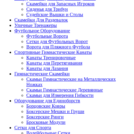
Скамейки для Запасных Игроков
Сиденья для Трибун
Судейские Вышки и Столы
Скамейки Для Раздевалок
Уличные Тренажеры
Футбольное Оборудование
Футбольные Ворота
Сетки для Футбольных Ворот
Ворота для Пляжного Футбола
Спортивные Гимнастические Канаты
Канаты Тренировочные
Канаты для Перетягивания
Канаты для Лазания
Гимнастические Скамейки
Скамьи Гимнастические на Металлических
Ножках
Скамьи Гимнастические Деревянные
Скамьи для Измерения Гибкости
Оборудование для Единоборств
Борцовские Ковры
Боксерские Мешки и Груши
Боксерские Ринги
Бросковые Модули
Сетки для Спорта
Волейбольные Сетки