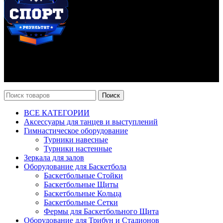
ИНТЕРНЕТ МАГАЗИН СПОРТИВНОГО ИНВЕНТАРЯ И
ОБОРУДОВАНИЯ СПОРТ РЕЗУЛЬТАТ, 2025
sportrezultat.ru
Поиск
ВСЕ КАТЕГОРИИ
Аксессуары для танцев и выступлений
Гимнастическое оборудование
Турники навесные
Турники настенные
Зеркала для залов
Оборудование для Баскетбола
Баскетбольные Стойки
Баскетбольные Щиты
Баскетбольные Кольца
Баскетбольные Сетки
Фермы для Баскетбольного Щита
Оборудование для Трибун и Стадионов