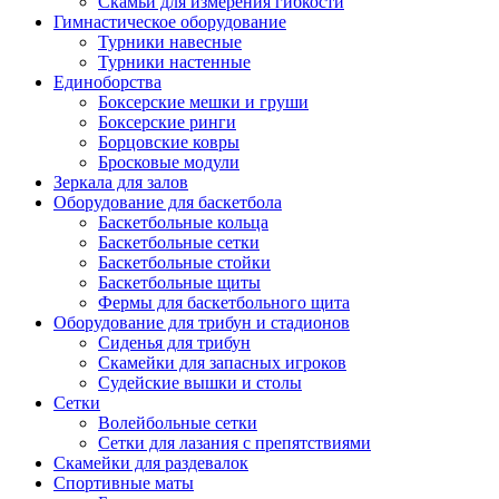
Скамьи для измерения гибкости
Гимнастическое оборудование
Турники навесные
Турники настенные
Единоборства
Боксерские мешки и груши
Боксерские ринги
Борцовские ковры
Бросковые модули
Зеркала для залов
Оборудование для баскетбола
Баскетбольные кольца
Баскетбольные сетки
Баскетбольные стойки
Баскетбольные щиты
Фермы для баскетбольного щита
Оборудование для трибун и стадионов
Сиденья для трибун
Скамейки для запасных игроков
Судейские вышки и столы
Сетки
Волейбольные сетки
Сетки для лазания с препятствиями
Скамейки для раздевалок
Спортивные маты