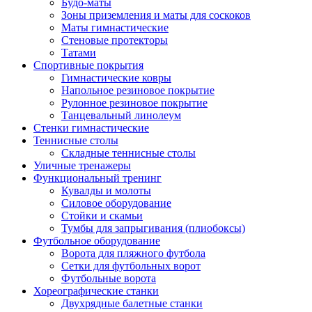
Будо-маты
Зоны приземления и маты для соскоков
Маты гимнастические
Стеновые протекторы
Татами
Спортивные покрытия
Гимнастические ковры
Напольное резиновое покрытие
Рулонное резиновое покрытие
Танцевальный линолеум
Стенки гимнастические
Теннисные столы
Складные теннисные столы
Уличные тренажеры
Функциональный тренинг
Кувалды и молоты
Силовое оборудование
Стойки и скамьи
Тумбы для запрыгивания (плиобоксы)
Футбольное оборудование
Ворота для пляжного футбола
Сетки для футбольных ворот
Футбольные ворота
Хореографические станки
Двухрядные балетные станки