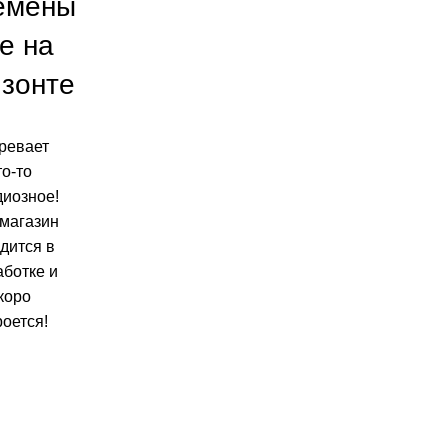
емены
е на
изонте
ревает
то-то
диозное!
магазин
дится в
аботке и
коро
роется!