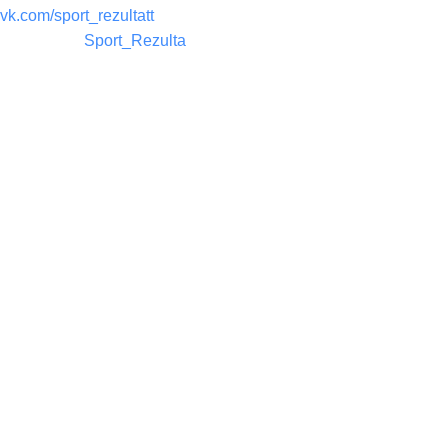
vk.com/sport_rezultatt
Телеграм:
Sport_Rezulta
Поддержка
8(800)550-52-02
info@sportrezultat.ru
Будни с 10:00 до 19:00
ИНТЕРНЕТ МАГАЗИН СПОРТИВНОГО ИНВЕНТАРЯ И
ОБОРУДОВАНИЯ СПОРТ РЕЗУЛЬТАТ, 2025
sportrezultat.ru
Магазин