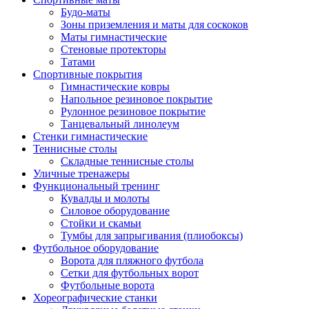
Будо-маты
Зоны приземления и маты для соскоков
Маты гимнастические
Стеновые протекторы
Татами
Спортивные покрытия
Гимнастические ковры
Напольное резиновое покрытие
Рулонное резиновое покрытие
Танцевальный линолеум
Стенки гимнастические
Теннисные столы
Складные теннисные столы
Уличные тренажеры
Функциональный тренинг
Кувалды и молоты
Силовое оборудование
Стойки и скамьи
Тумбы для запрыгивания (плиобоксы)
Футбольное оборудование
Ворота для пляжного футбола
Сетки для футбольных ворот
Футбольные ворота
Хореографические станки