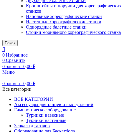
Двухрядные балетные станки
Кронштейны и поручни для хореографических
станков
Напольные хореографические станки
Настенные хореографические станки
Однорядные балетные станки
Стойки мобильного хореографического станка
Поиск
0
Избранное
0
Сравнить
0
элемент
0,00
₽
Меню
0
элемент
0,00
₽
Все категории
ВСЕ КАТЕГОРИИ
Аксессуары для танцев и выступлений
Гимнастическое оборудование
Турники навесные
Турники настенные
Зеркала для залов
Оборудование для Баскетбола