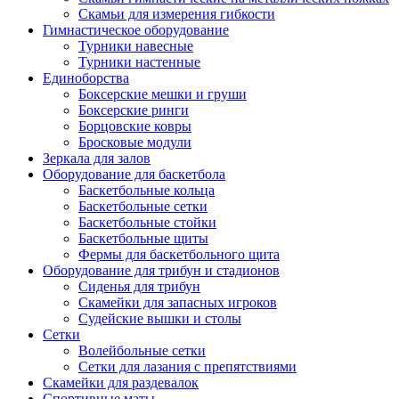
Скамьи для измерения гибкости
Гимнастическое оборудование
Турники навесные
Турники настенные
Единоборства
Боксерские мешки и груши
Боксерские ринги
Борцовские ковры
Бросковые модули
Зеркала для залов
Оборудование для баскетбола
Баскетбольные кольца
Баскетбольные сетки
Баскетбольные стойки
Баскетбольные щиты
Фермы для баскетбольного щита
Оборудование для трибун и стадионов
Сиденья для трибун
Скамейки для запасных игроков
Судейские вышки и столы
Сетки
Волейбольные сетки
Сетки для лазания с препятствиями
Скамейки для раздевалок
Спортивные маты