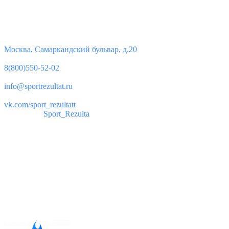
Контакты
Юридический адрес:
Москва, Самаркандский бульвар, д.20
Телефон:
8(800)550-52-02
Почта:
info@sportrezultat.ru
Вконтакте:
vk.com/sport_rezultatt
Телеграм:
Sport_Rezulta
Поддержка
8(800)550-52-02
info@sportrezultat.ru
Будни с 10:00 до 19:00