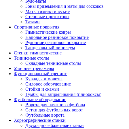
Будо-маты
Зоны приземления и маты для соскоков
Маты гимнастические
Стеновые протекторы
Татами
Спортивные покрытия
Гимнастические ковры
Напольное резиновое покрытие
Рулонное резиновое покрытие
Танцевальный линолеум
Стенки гимнастические
Теннисные столы
Складные теннисные столы
Уличные тренажеры
Функциональный тренинг
Кувалды и молоты
Силовое оборудование
Стойки и скамьи
Тумбы для запрыгивания (плиобоксы)
Футбольное оборудование
Ворота для пляжного футбола
Сетки для футбольных ворот
Футбольные ворота
Хореографические станки
Двухрядные балетные станки