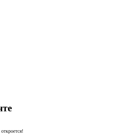
нте
 откроется!