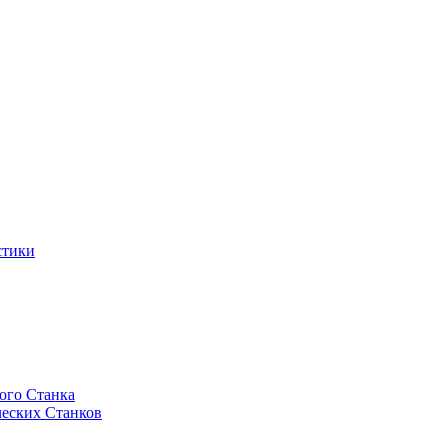
стики
ого Станка
еских Станков