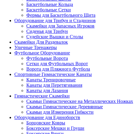
Баскетбольные Кольца
Баскетбольные Сетки
Фермы для Баскетбольного Щита
Оборудование для Трибун и Стадионов
Скамейки для Запасных Игроков
Сиденья для Трибун
Судейские Вышки и Столы
Скамейки Для Раздевалок
Уличные Тренажеры
Футбольное Оборудование
Футбольные Ворота
Сетки для Футбольных Ворот
Ворота для Пляжного Футбола
Спортивные Гимнастические Канаты
Канаты Тренировочные
Канаты для Перетягивания
Канаты для Лазания
Гимнастические Скамейки
Скамьи Гимнастические на Металлических Ножках
Скамьи Гимнастические Деревянные
Скамьи для Измерения Гибкости
Оборудование для Единоборств
Борцовские Ковры
Боксерские Мешки и Груши
Боксерские Ринги