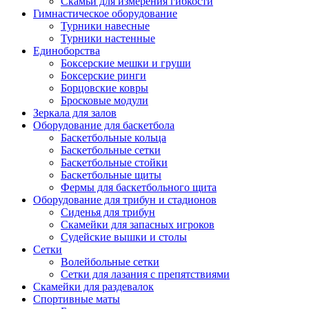
Скамьи для измерения гибкости
Гимнастическое оборудование
Турники навесные
Турники настенные
Единоборства
Боксерские мешки и груши
Боксерские ринги
Борцовские ковры
Бросковые модули
Зеркала для залов
Оборудование для баскетбола
Баскетбольные кольца
Баскетбольные сетки
Баскетбольные стойки
Баскетбольные щиты
Фермы для баскетбольного щита
Оборудование для трибун и стадионов
Сиденья для трибун
Скамейки для запасных игроков
Судейские вышки и столы
Сетки
Волейбольные сетки
Сетки для лазания с препятствиями
Скамейки для раздевалок
Спортивные маты