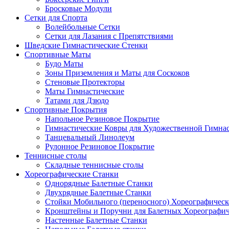
Бросковые Модули
Сетки для Спорта
Волейбольные Сетки
Сетки для Лазания с Препятствиями
Шведские Гимнастические Стенки
Спортивные Маты
Будо Маты
Зоны Приземления и Маты для Соскоков
Стеновые Протекторы
Маты Гимнастические
Татами для Дзюдо
Спортивные Покрытия
Напольное Резиновое Покрытие
Гимнастические Ковры для Художественной Гимна
Танцевальный Линолеум
Рулонное Резиновое Покрытие
Теннисные столы
Складные теннисные столы
Хореографические Станки
Однорядные Балетные Станки
Двухрядные Балетные Станки
Стойки Мобильного (переносного) Хореографическ
Кронштейны и Поручни для Балетных Хореографич
Настенные Балетные Станки