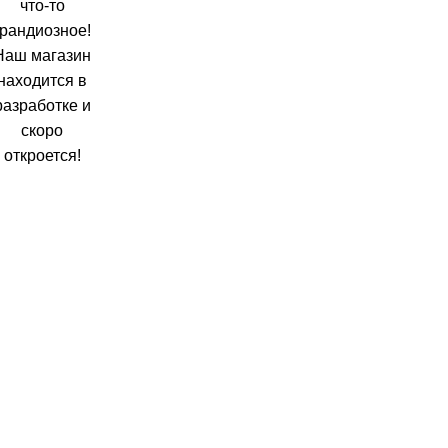
что-то
грандиозное!
Наш магазин
находится в
разработке и
скоро
откроется!