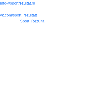
info@sportrezultat.ru
Вконтакте:
vk.com/sport_rezultatt
Телеграм:
Sport_Rezulta
Поддержка
8(800)550-52-02
info@sportrezultat.ru
Будни с 10:00 до 19:00
ИНТЕРНЕТ МАГАЗИН СПОРТИВНОГО ИНВЕНТАРЯ И ОБОРУ
Магазин
0
Избранное
0
элемент
Заказ
Мой аккаунт