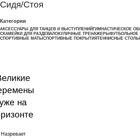
Сидя/Стоя
Категории
АКСЕССУАРЫ ДЛЯ ТАНЦЕВ И ВЫСТУПЛЕНИЙ
ГИМНАСТИЧЕСКОЕ ОБ
СКАМЕЙКИ ДЛЯ РАЗДЕВАЛОК
УЛИЧНЫЕ ТРЕНАЖЕРЫ
ФУТБОЛЬНОЕ
СПОРТИВНЫЕ МАТЫ
СПОРТИВНЫЕ ПОКРЫТИЯ
ТЕННИСНЫЕ СТОЛЫ
Великие
еремены
уже на
оризонте
Назревает