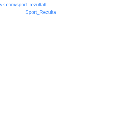
vk.com/sport_rezultatt
Телеграм:
Sport_Rezulta
Поддержка
8(800)550-52-02
info@sportrezultat.ru
Будни с 10:00 до 19:00
ИНТЕРНЕТ МАГАЗИН СПОРТИВНОГО ИНВЕНТАРЯ И
ОБОРУДОВАНИЯ СПОРТ РЕЗУЛЬТАТ, 2025
sportrezultat.ru
Магазин