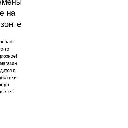
емены
е на
изонте
ревает
то-то
диозное!
магазин
дится в
аботке и
коро
роется!