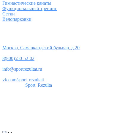
Гимнастические канаты
Функциональный тренинг
Сетки
Велопарковки
Контакты
Юридический адрес:
Москва, Самаркандский бульвар, д.20
Телефон:
8(800)550-52-02
Почта:
info@sportrezultat.ru
Вконтакте:
vk.com/sport_rezultatt
Телеграм:
Sport_Rezulta
Поддержка
8(800)550-52-02
info@sportrezultat.ru
Будни с 10:00 до 19:00