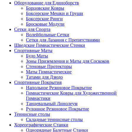
Оборудование для Единоборств
Борцовские Ковры
Боксерские Мешки и Груши
Боксерские Ринги
Бросковые Модули
Сетки для Спорта
Волейбольные Сетки
Сетки для Лазания с Препятствиями
Шведские Гимнастические Стенки
Спортивные Маты
Будо Маты
Зоны Приземления и Маты для Соскоков
Стеновые Протекторы
Маты Гимнастические
Татами для Дзюдо
Спортивные Покрытия
Напольное Резиновое Покрытие
Гимнастические Ковры для Художественной
Гимнастики
Танцевальный Линолеум
Рулонное Резиновое Покрытие
Теннисные столы
Складные теннисные столы
Хореографические Станки
Однорядные Балетные Станки