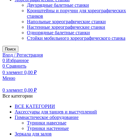
Двухрядные балетные станки
Кронштейны и поручни для хореографических
станков
Напольные хореографические станки
Настенные хореографические станки
Однорядные балетные станки
Стойки мобильного хореографического станка
Поиск
Вход / Регистрация
0
Избранное
0
Сравнить
0
элемент
0,00
₽
Меню
0
элемент
0,00
₽
Все категории
ВСЕ КАТЕГОРИИ
Аксессуары для танцев и выступлений
Гимнастическое оборудование
Турники навесные
Турники настенные
Зеркала для залов