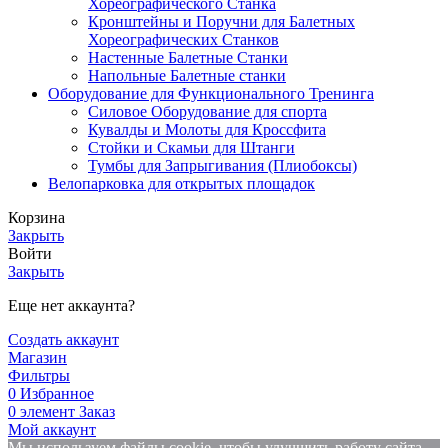
Хореографического Станка
Кронштейны и Поручни для Балетных
Хореографических Станков
Настенные Балетные Станки
Напольные Балетные станки
Оборудование для Функционального Тренинга
Силовое Оборудование для спорта
Кувалды и Молоты для Кроссфита
Стойки и Скамьи для Штанги
Тумбы для Запрыгивания (Плиобоксы)
Велопарковка для открытых площадок
Корзина
Закрыть
Войти
Закрыть
Еще нет аккаунта?
Создать аккаунт
Магазин
Фильтры
0
Избранное
0
элемент
Заказ
Мой аккаунт
Мы используем файлы cookie, чтобы улучшить работу сайта.