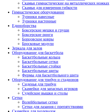
Скамьи гимнастические на металлических ножках
Скамьи для измерения гибкости
Гимнастическое оборудование
Турники навесные
Турники настенные
Единоборства
Боксерские мешки и груши
Боксерские ринги
Борцовские ковры
Бросковые модули
Зеркала для залов
Оборудование для баскетбола
Баскетбольные кольца
Баскетбольные сетки
Баскетбольные стойки
Баскетбольные щиты
Фермы для баскетбольного щита
Оборудование для трибун и стадионов
Сиденья для трибун
Скамейки для запасных игроков
Судейские вышки и столы
Сетки
Волейбольные сетки
Сетки для лазания с препятствиями
Скамейки для раздевалок