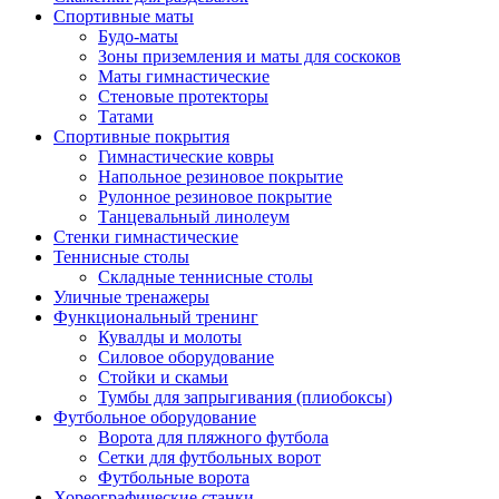
Спортивные маты
Будо-маты
Зоны приземления и маты для соскоков
Маты гимнастические
Стеновые протекторы
Татами
Спортивные покрытия
Гимнастические ковры
Напольное резиновое покрытие
Рулонное резиновое покрытие
Танцевальный линолеум
Стенки гимнастические
Теннисные столы
Складные теннисные столы
Уличные тренажеры
Функциональный тренинг
Кувалды и молоты
Силовое оборудование
Стойки и скамьи
Тумбы для запрыгивания (плиобоксы)
Футбольное оборудование
Ворота для пляжного футбола
Сетки для футбольных ворот
Футбольные ворота
Хореографические станки