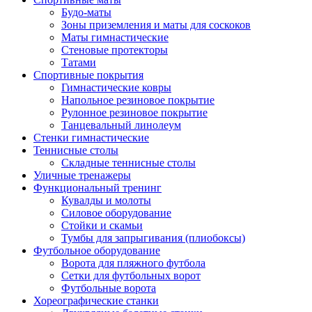
Будо-маты
Зоны приземления и маты для соскоков
Маты гимнастические
Стеновые протекторы
Татами
Спортивные покрытия
Гимнастические ковры
Напольное резиновое покрытие
Рулонное резиновое покрытие
Танцевальный линолеум
Стенки гимнастические
Теннисные столы
Складные теннисные столы
Уличные тренажеры
Функциональный тренинг
Кувалды и молоты
Силовое оборудование
Стойки и скамьи
Тумбы для запрыгивания (плиобоксы)
Футбольное оборудование
Ворота для пляжного футбола
Сетки для футбольных ворот
Футбольные ворота
Хореографические станки