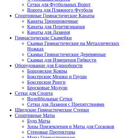
Сетки для Футбольных Ворот
Ворота для Пляжного Футбола
Спортивные Гимнастические Канаты
Канаты Тренировочные
Канаты для Перетягивания
Канаты для Лазания
Гимнастические Скамейки
Скамьи Гимнастические на Металлических
Ножках
Скамьи Гимнастические Деревянные
Скамьи для Измерения Гибкости
Оборудование для Единоборств
Борцовские Ковры
Боксерские Мешки и Груши
Боксерские Ринги
Бросковые Модули
Сетки для Спорта
Волейбольные Сетки
Сетки для Лазания с Препятствиями
Шведские Гимнастические Стенки
Спортивные Маты
Будо Маты
Зоны Приземления и Маты для Соскоков
Стеновые Протекторы
Маты Гимнастические