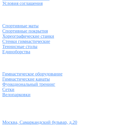
Условия соглашения
Спортивные товары
Спортивные маты
Спортивные покрытия
Хореографические станки
Стенки гимнастические
Теннисные столы
Единоборства
Товары для спорта
Гимнастическое оборудование
Гимнастические канаты
Функциональный тренинг
Сетки
Велопарковки
Контакты
Юридический адрес:
Москва, Самаркандский бульвар, д.20
Телефон: