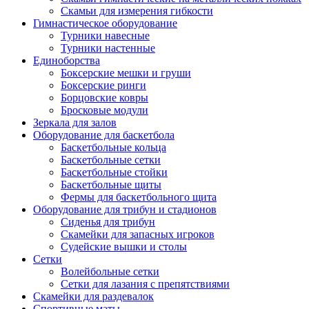
Скамьи для измерения гибкости
Гимнастическое оборудование
Турники навесные
Турники настенные
Единоборства
Боксерские мешки и груши
Боксерские ринги
Борцовские ковры
Бросковые модули
Зеркала для залов
Оборудование для баскетбола
Баскетбольные кольца
Баскетбольные сетки
Баскетбольные стойки
Баскетбольные щиты
Фермы для баскетбольного щита
Оборудование для трибун и стадионов
Сиденья для трибун
Скамейки для запасных игроков
Судейские вышки и столы
Сетки
Волейбольные сетки
Сетки для лазания с препятствиями
Скамейки для раздевалок
Спортивные маты