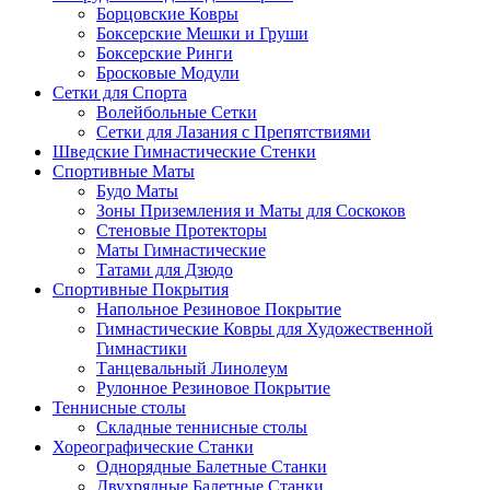
Борцовские Ковры
Боксерские Мешки и Груши
Боксерские Ринги
Бросковые Модули
Сетки для Спорта
Волейбольные Сетки
Сетки для Лазания с Препятствиями
Шведские Гимнастические Стенки
Спортивные Маты
Будо Маты
Зоны Приземления и Маты для Соскоков
Стеновые Протекторы
Маты Гимнастические
Татами для Дзюдо
Спортивные Покрытия
Напольное Резиновое Покрытие
Гимнастические Ковры для Художественной
Гимнастики
Танцевальный Линолеум
Рулонное Резиновое Покрытие
Теннисные столы
Складные теннисные столы
Хореографические Станки
Однорядные Балетные Станки
Двухрядные Балетные Станки