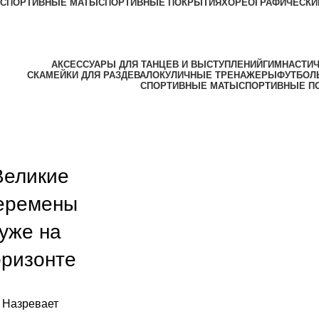
СПОРТИВНЫЕ МАТЫ
СПОРТИВНЫЕ ПОКРЫТИЯ
ХОРЕОГРАФИЧЕСКИ
АКСЕССУАРЫ ДЛЯ ТАНЦЕВ И ВЫСТУПЛЕНИЙ
ГИМНАСТИЧ
СКАМЕЙКИ ДЛЯ РАЗДЕВАЛОК
УЛИЧНЫЕ ТРЕНАЖЕРЫ
ФУТБОЛ
СПОРТИВНЫЕ МАТЫ
СПОРТИВНЫЕ П
Великие
еремены
уже на
оризонте
Назревает