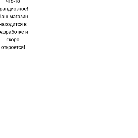
что-то
грандиозное!
Наш магазин
находится в
разработке и
скоро
откроется!