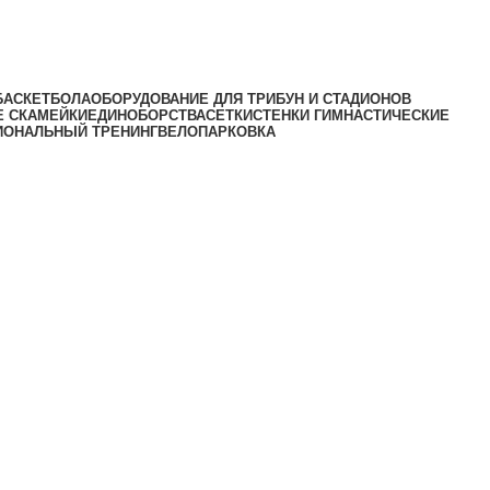
БАСКЕТБОЛА
ОБОРУДОВАНИЕ ДЛЯ ТРИБУН И СТАДИОНОВ
Е СКАМЕЙКИ
ЕДИНОБОРСТВА
СЕТКИ
СТЕНКИ ГИМНАСТИЧЕСКИЕ
ИОНАЛЬНЫЙ ТРЕНИНГ
ВЕЛОПАРКОВКА