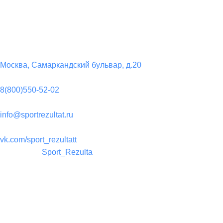
Контакты
Юридический адрес:
Москва, Самаркандский бульвар, д.20
Телефон:
8(800)550-52-02
Почта:
info@sportrezultat.ru
Вконтакте:
vk.com/sport_rezultatt
Телеграм:
Sport_Rezulta
Поддержка
8(800)550-52-02