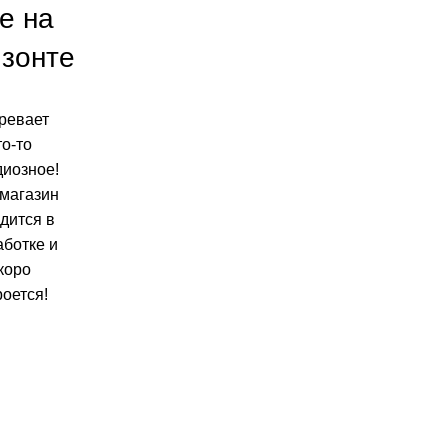
е на
изонте
ревает
то-то
диозное!
магазин
дится в
аботке и
коро
роется!