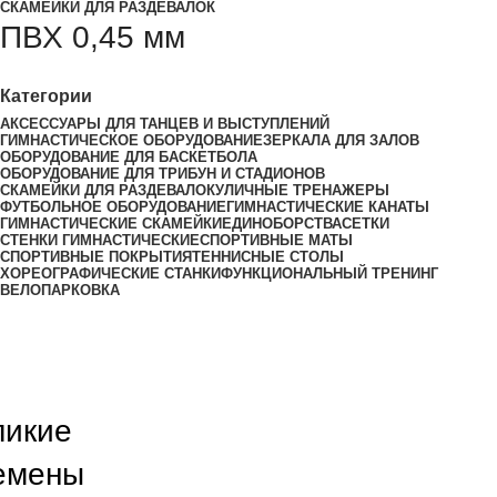
СКАМЕЙКИ ДЛЯ РАЗДЕВАЛОК
ПВХ 0,45 мм
Категории
АКСЕССУАРЫ ДЛЯ ТАНЦЕВ И ВЫСТУПЛЕНИЙ
ГИМНАСТИЧЕСКОЕ ОБОРУДОВАНИЕ
ЗЕРКАЛА ДЛЯ ЗАЛОВ
ОБОРУДОВАНИЕ ДЛЯ БАСКЕТБОЛА
ОБОРУДОВАНИЕ ДЛЯ ТРИБУН И СТАДИОНОВ
СКАМЕЙКИ ДЛЯ РАЗДЕВАЛОК
УЛИЧНЫЕ ТРЕНАЖЕРЫ
ФУТБОЛЬНОЕ ОБОРУДОВАНИЕ
ГИМНАСТИЧЕСКИЕ КАНАТЫ
ГИМНАСТИЧЕСКИЕ СКАМЕЙКИ
ЕДИНОБОРСТВА
СЕТКИ
СТЕНКИ ГИМНАСТИЧЕСКИЕ
СПОРТИВНЫЕ МАТЫ
СПОРТИВНЫЕ ПОКРЫТИЯ
ТЕННИСНЫЕ СТОЛЫ
ХОРЕОГРАФИЧЕСКИЕ СТАНКИ
ФУНКЦИОНАЛЬНЫЙ ТРЕНИНГ
ВЕЛОПАРКОВКА
ликие
емены