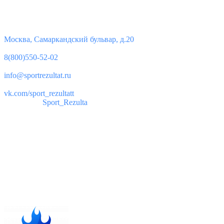
Контакты
Юридический адрес:
Москва, Самаркандский бульвар, д.20
Телефон:
8(800)550-52-02
Почта:
info@sportrezultat.ru
Вконтакте:
vk.com/sport_rezultatt
Телеграм:
Sport_Rezulta
Поддержка
8(800)550-52-02
info@sportrezultat.ru
Будни с 10:00 до 19:00