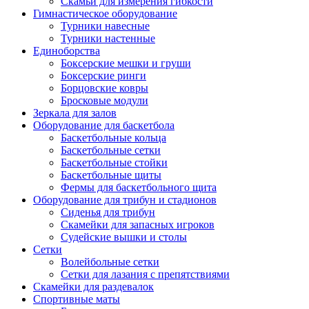
Скамьи для измерения гибкости
Гимнастическое оборудование
Турники навесные
Турники настенные
Единоборства
Боксерские мешки и груши
Боксерские ринги
Борцовские ковры
Бросковые модули
Зеркала для залов
Оборудование для баскетбола
Баскетбольные кольца
Баскетбольные сетки
Баскетбольные стойки
Баскетбольные щиты
Фермы для баскетбольного щита
Оборудование для трибун и стадионов
Сиденья для трибун
Скамейки для запасных игроков
Судейские вышки и столы
Сетки
Волейбольные сетки
Сетки для лазания с препятствиями
Скамейки для раздевалок
Спортивные маты