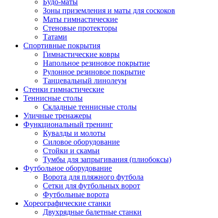
Будо-маты
Зоны приземления и маты для соскоков
Маты гимнастические
Стеновые протекторы
Татами
Спортивные покрытия
Гимнастические ковры
Напольное резиновое покрытие
Рулонное резиновое покрытие
Танцевальный линолеум
Стенки гимнастические
Теннисные столы
Складные теннисные столы
Уличные тренажеры
Функциональный тренинг
Кувалды и молоты
Силовое оборудование
Стойки и скамьи
Тумбы для запрыгивания (плиобоксы)
Футбольное оборудование
Ворота для пляжного футбола
Сетки для футбольных ворот
Футбольные ворота
Хореографические станки
Двухрядные балетные станки