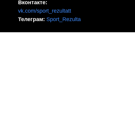
Вконтакте:
vk.com/sport_rezultatt
Телеграм:
Sport_Rezulta
Поддержка
8(800)550-52-02
info@sportrezultat.ru
Будни с 10:00 до 19:00
ИНТЕРНЕТ МАГАЗИН СПОРТИВНОГО
ИНВЕНТАРЯ И ОБОРУДОВАНИЯ СПОРТ
РЕЗУЛЬТАТ, 2025 sportrezultat.ru