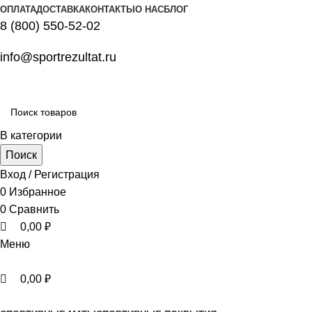
0
0
0
ОПЛАТА
ДОСТАВКА
КОНТАКТЫ
О НАС
БЛОГ
8 (800) 550-52-02
info@sportrezultat.ru
В категории
Поиск
Вход / Регистрация
0
Избранное
0
Сравнить
0,00
₽
Меню
0,00
₽
Все категории