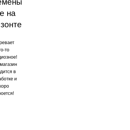
емены
е на
изонте
ревает
то-то
диозное!
магазин
дится в
аботке и
коро
роется!