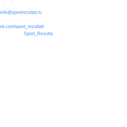
Почта:
info@sportrezultat.ru
Вконтакте:
vk.com/sport_rezultatt
Телеграм:
Sport_Rezulta
Поддержка
8(800)550-52-02
info@sportrezultat.ru
Будни с 10:00 до 19:00
ИНТЕРНЕТ МАГАЗИН СПОРТИВНОГО ИНВЕНТАРЯ И ОБОРУ
Мы используем файлы cookie, чтобы улучшить работу сайта