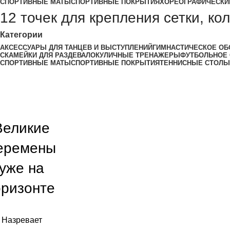
СПОРТИВНЫЕ МАТЫ
СПОРТИВНЫЕ ПОКРЫТИЯ
ХОРЕОГРАФИЧЕСКИ
12 точек для крепления сетки, к
Категории
АКСЕССУАРЫ ДЛЯ ТАНЦЕВ И ВЫСТУПЛЕНИЙ
ГИМНАСТИЧЕСКОЕ ОБ
СКАМЕЙКИ ДЛЯ РАЗДЕВАЛОК
УЛИЧНЫЕ ТРЕНАЖЕРЫ
ФУТБОЛЬНОЕ
СПОРТИВНЫЕ МАТЫ
СПОРТИВНЫЕ ПОКРЫТИЯ
ТЕННИСНЫЕ СТОЛЫ
Великие
еремены
уже на
оризонте
Назревает