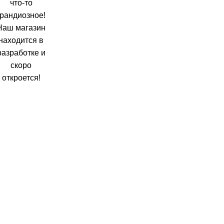
что-то
грандиозное!
Наш магазин
находится в
разработке и
скоро
откроется!