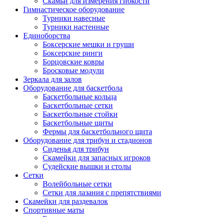
Скамьи для измерения гибкости
Гимнастическое оборудование
Турники навесные
Турники настенные
Единоборства
Боксерские мешки и груши
Боксерские ринги
Борцовские ковры
Бросковые модули
Зеркала для залов
Оборудование для баскетбола
Баскетбольные кольца
Баскетбольные сетки
Баскетбольные стойки
Баскетбольные щиты
Фермы для баскетбольного щита
Оборудование для трибун и стадионов
Сиденья для трибун
Скамейки для запасных игроков
Судейские вышки и столы
Сетки
Волейбольные сетки
Сетки для лазания с препятствиями
Скамейки для раздевалок
Спортивные маты