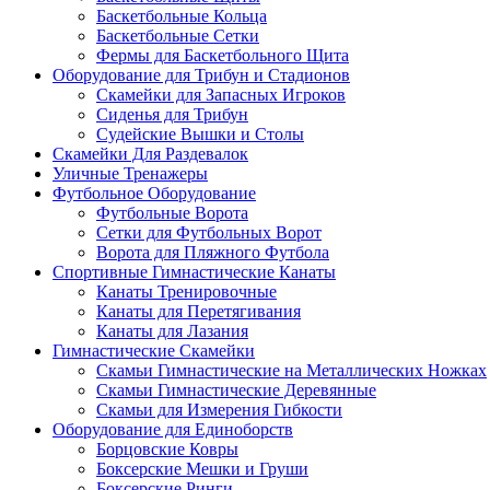
Баскетбольные Кольца
Баскетбольные Сетки
Фермы для Баскетбольного Щита
Оборудование для Трибун и Стадионов
Скамейки для Запасных Игроков
Сиденья для Трибун
Судейские Вышки и Столы
Скамейки Для Раздевалок
Уличные Тренажеры
Футбольное Оборудование
Футбольные Ворота
Сетки для Футбольных Ворот
Ворота для Пляжного Футбола
Спортивные Гимнастические Канаты
Канаты Тренировочные
Канаты для Перетягивания
Канаты для Лазания
Гимнастические Скамейки
Скамьи Гимнастические на Металлических Ножках
Скамьи Гимнастические Деревянные
Скамьи для Измерения Гибкости
Оборудование для Единоборств
Борцовские Ковры
Боксерские Мешки и Груши
Боксерские Ринги