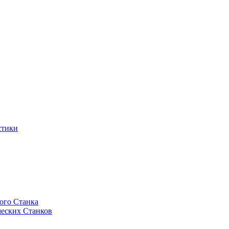
стики
ого Станка
еских Станков