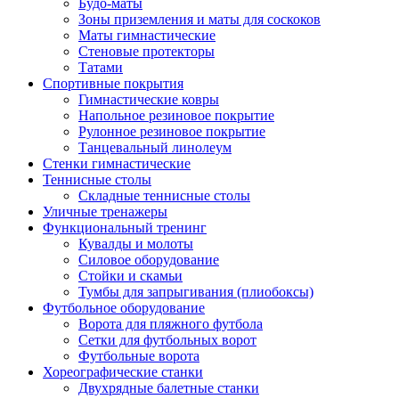
Будо-маты
Зоны приземления и маты для соскоков
Маты гимнастические
Стеновые протекторы
Татами
Спортивные покрытия
Гимнастические ковры
Напольное резиновое покрытие
Рулонное резиновое покрытие
Танцевальный линолеум
Стенки гимнастические
Теннисные столы
Складные теннисные столы
Уличные тренажеры
Функциональный тренинг
Кувалды и молоты
Силовое оборудование
Стойки и скамьи
Тумбы для запрыгивания (плиобоксы)
Футбольное оборудование
Ворота для пляжного футбола
Сетки для футбольных ворот
Футбольные ворота
Хореографические станки
Двухрядные балетные станки