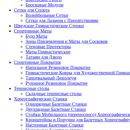
Бросковые Модули
Сетки для Спорта
Волейбольные Сетки
Сетки для Лазания с Препятствиями
Шведские Гимнастические Стенки
Спортивные Маты
Будо Маты
Зоны Приземления и Маты для Соскоков
Стеновые Протекторы
Маты Гимнастические
Татами для Дзюдо
Спортивные Покрытия
Напольное Резиновое Покрытие
Гимнастические Ковры для Художественной Гимна
Танцевальный Линолеум
Рулонное Резиновое Покрытие
Теннисные столы
Складные теннисные столы
Хореографические Станки
Однорядные Балетные Станки
Двухрядные Балетные Станки
Стойки Мобильного (переносного) Хореографическ
Кронштейны и Поручни для Балетных Хореографич
Настенные Балетные Станки