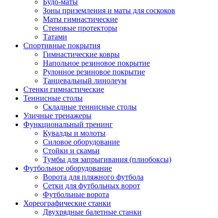
Будо-маты
Зоны приземления и маты для соскоков
Маты гимнастические
Стеновые протекторы
Татами
Спортивные покрытия
Гимнастические ковры
Напольное резиновое покрытие
Рулонное резиновое покрытие
Танцевальный линолеум
Стенки гимнастические
Теннисные столы
Складные теннисные столы
Уличные тренажеры
Функциональный тренинг
Кувалды и молоты
Силовое оборудование
Стойки и скамьи
Тумбы для запрыгивания (плиобоксы)
Футбольное оборудование
Ворота для пляжного футбола
Сетки для футбольных ворот
Футбольные ворота
Хореографические станки
Двухрядные балетные станки