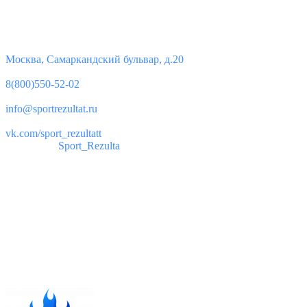
Контакты
Юридический адрес:
Москва, Самаркандский бульвар, д.20
Телефон:
8(800)550-52-02
Почта:
info@sportrezultat.ru
Вконтакте:
vk.com/sport_rezultatt
Телеграм:
Sport_Rezulta
Поддержка
8(800)550-52-02
info@sportrezultat.ru
Будни с 10:00 до 19:00