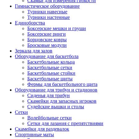
Скамьи для измерения гибкости
Гимнастическое оборудование
Турники навесные
Турники настенные
Единоборства
Боксерские мешки и груши
Боксерские ринги
Борцовские ковры
Бросковые модули
Зеркала для залов
Оборудование для баскетбола
Баскетбольные кольца
Баскетбольные сетки
Баскетбольные стойки
Баскетбольные щиты
Фермы для баскетбольного щита
Оборудование для трибун и стадионов
Сиденья для трибун
Скамейки для запасных игроков
Судейские вышки и столы
Сетки
Волейбольные сетки
Сетки для лазания с препятствиями
Скамейки для раздевалок
Спортивные маты