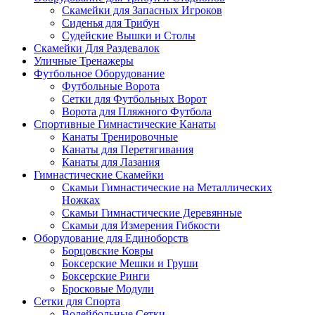
Скамейки для Запасных Игроков
Сиденья для Трибун
Судейские Вышки и Столы
Скамейки Для Раздевалок
Уличные Тренажеры
Футбольное Оборудование
Футбольные Ворота
Сетки для Футбольных Ворот
Ворота для Пляжного Футбола
Спортивные Гимнастические Канаты
Канаты Тренировочные
Канаты для Перетягивания
Канаты для Лазания
Гимнастические Скамейки
Скамьи Гимнастические на Металлических
Ножках
Скамьи Гимнастические Деревянные
Скамьи для Измерения Гибкости
Оборудование для Единоборств
Борцовские Ковры
Боксерские Мешки и Груши
Боксерские Ринги
Бросковые Модули
Сетки для Спорта
Волейбольные Сетки