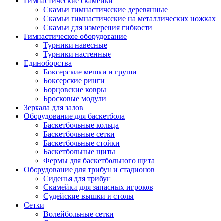
Гимнастические скамейки
Скамьи гимнастические деревянные
Скамьи гимнастические на металлических ножках
Скамьи для измерения гибкости
Гимнастическое оборудование
Турники навесные
Турники настенные
Единоборства
Боксерские мешки и груши
Боксерские ринги
Борцовские ковры
Бросковые модули
Зеркала для залов
Оборудование для баскетбола
Баскетбольные кольца
Баскетбольные сетки
Баскетбольные стойки
Баскетбольные щиты
Фермы для баскетбольного щита
Оборудование для трибун и стадионов
Сиденья для трибун
Скамейки для запасных игроков
Судейские вышки и столы
Сетки
Волейбольные сетки