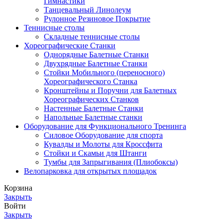
Гимнастики
Танцевальный Линолеум
Рулонное Резиновое Покрытие
Теннисные столы
Складные теннисные столы
Хореографические Станки
Однорядные Балетные Станки
Двухрядные Балетные Станки
Стойки Мобильного (переносного)
Хореографического Станка
Кронштейны и Поручни для Балетных
Хореографических Станков
Настенные Балетные Станки
Напольные Балетные станки
Оборудование для Функционального Тренинга
Силовое Оборудование для спорта
Кувалды и Молоты для Кроссфита
Стойки и Скамьи для Штанги
Тумбы для Запрыгивания (Плиобоксы)
Велопарковка для открытых площадок
Корзина
Закрыть
Войти
Закрыть