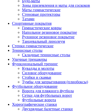
Будо-маты
Зоны приземления и маты для соскоков
Маты гимнастические
Стеновые протекторы
Татами
Спортивные покрытия
Гимнастические ковры
Напольное резиновое покрытие
Рулонное резиновое покрытие
Танцевальный линолеум
Стенки гимнастические
Теннисные столы
Складные теннисные столы
Уличные тренажеры
Функциональный тренинг
Кувалды и молоты
Силовое оборудование
Стойки и скамьи
Тумбы для запрыгивания (плиобоксы)
Футбольное оборудование
Ворота для пляжного футбола
Сетки для футбольных ворот
Футбольные ворота
Хореографические станки
Двухрядные балетные станки