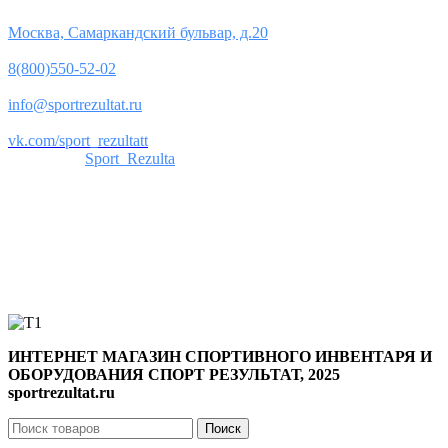
Юридический адрес:
Москва, Самаркандский бульвар, д.20
Телефон:
8(800)550-52-02
Почта:
info@sportrezultat.ru
Вконтакте:
vk.com/sport_rezultatt
Телеграм:
Sport_Rezulta
Поддержка
8(800)550-52-02
info@sportrezultat.ru
Будни с 10:00 до 19:00
ИНТЕРНЕТ МАГАЗИН СПОРТИВНОГО ИНВЕНТАРЯ И
ОБОРУДОВАНИЯ СПОРТ РЕЗУЛЬТАТ, 2025
sportrezultat.ru
Поиск