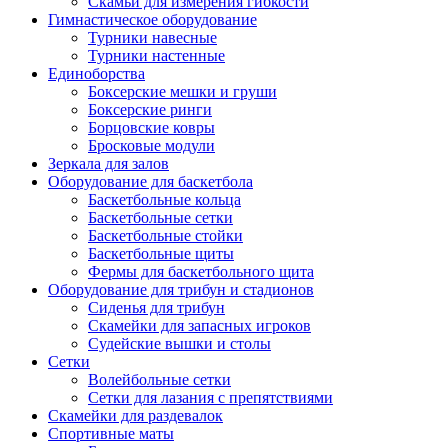
Скамьи для измерения гибкости
Гимнастическое оборудование
Турники навесные
Турники настенные
Единоборства
Боксерские мешки и груши
Боксерские ринги
Борцовские ковры
Бросковые модули
Зеркала для залов
Оборудование для баскетбола
Баскетбольные кольца
Баскетбольные сетки
Баскетбольные стойки
Баскетбольные щиты
Фермы для баскетбольного щита
Оборудование для трибун и стадионов
Сиденья для трибун
Скамейки для запасных игроков
Судейские вышки и столы
Сетки
Волейбольные сетки
Сетки для лазания с препятствиями
Скамейки для раздевалок
Спортивные маты