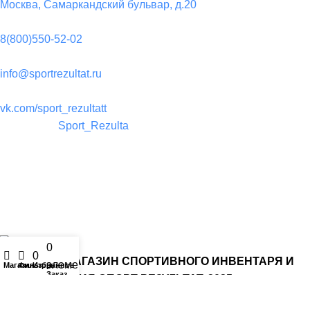
Москва, Самаркандский бульвар, д.20
Телефон:
8(800)550-52-02
Почта:
info@sportrezultat.ru
Вконтакте:
vk.com/sport_rezultatt
Телеграм:
Sport_Rezulta
Поддержка
8(800)550-52-02
info@sportrezultat.ru
Будни с 10:00 до 19:00
0
Мой аккаунт
0
ИНТЕРНЕТ МАГАЗИН СПОРТИВНОГО ИНВЕНТАРЯ И
элемент
Магазин
Фильтры
Избранное
Заказ
ОБОРУДОВАНИЯ СПОРТ РЕЗУЛЬТАТ, 2025
sportrezultat.ru