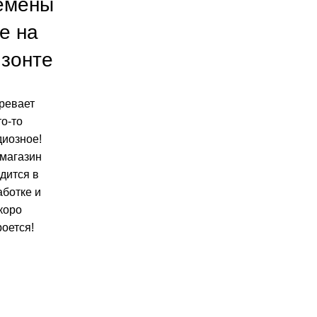
емены
е на
изонте
ревает
то-то
диозное!
магазин
дится в
аботке и
коро
роется!