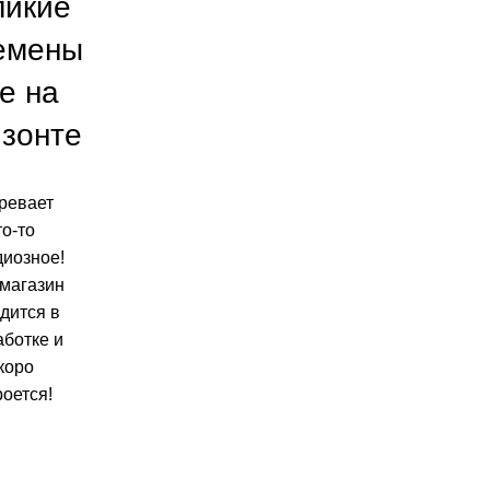
ликие
емены
е на
изонте
ревает
то-то
диозное!
магазин
дится в
аботке и
коро
роется!