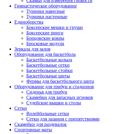
Скамьи для измерения гибкости
Гимнастическое оборудование
Турники навесные
Турники настенные
Единоборства
Боксерские мешки и груши
Боксерские ринги
Борцовские ковры
Бросковые модули
Зеркала для залов
Оборудование для баскетбола
Баскетбольные кольца
Баскетбольные сетки
Баскетбольные стойки
Баскетбольные щиты
Фермы для баскетбольного щита
Оборудование для трибун и стадионов
Сиденья для трибун
Скамейки для запасных игроков
Судейские вышки и столы
Сетки
Волейбольные сетки
Сетки для лазания с препятствиями
Скамейки для раздевалок
Спортивные маты