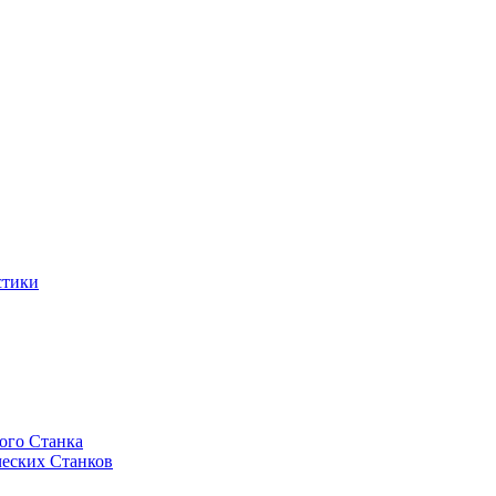
стики
ого Станка
еских Станков