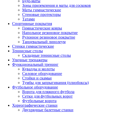
Будо-маты
Зоны приземления и маты для соскоков
Маты гимнастические
Стеновые протекторы
Татами
Спортивные покрытия
Гимнастические ковры
Напольное резиновое покрытие
Рулонное резиновое покрытие
Танцевальный линолеум
Стенки гимнастические
Теннисные столы
Складные теннисные столы
Уличные тренажеры
Функциональный тренинг
Кувалды и молоты
Силовое оборудование
Стойки и скамьи
Тумбы для запрыгивания (плиобоксы)
Футбольное оборудование
Ворота для пляжного футбола
Сетки для футбольных ворот
Футбольные ворота
Хореографические станки
Двухрядные балетные станки