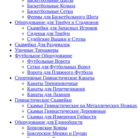
Баскетбольные Щиты
Баскетбольные Кольца
Баскетбольные Сетки
Фермы для Баскетбольного Щита
Оборудование для Трибун и Стадионов
Скамейки для Запасных Игроков
Сиденья для Трибун
Судейские Вышки и Столы
Скамейки Для Раздевалок
Уличные Тренажеры
Футбольное Оборудование
Футбольные Ворота
Сетки для Футбольных Ворот
Ворота для Пляжного Футбола
Спортивные Гимнастические Канаты
Канаты Тренировочные
Канаты для Перетягивания
Канаты для Лазания
Гимнастические Скамейки
Скамьи Гимнастические на Металлических Ножках
Скамьи Гимнастические Деревянные
Скамьи для Измерения Гибкости
Оборудование для Единоборств
Борцовские Ковры
Боксерские Мешки и Груши