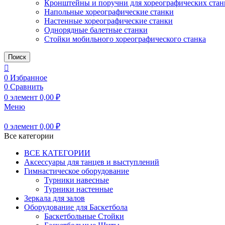
Кронштейны и поручни для хореографических стан
Напольные хореографические станки
Настенные хореографические станки
Однорядные балетные станки
Стойки мобильного хореографического станка
Поиск
0
Избранное
0
Сравнить
0
элемент
0,00
₽
Меню
0
элемент
0,00
₽
Все категории
ВСЕ КАТЕГОРИИ
Аксессуары для танцев и выступлений
Гимнастическое оборудование
Турники навесные
Турники настенные
Зеркала для залов
Оборудование для Баскетбола
Баскетбольные Стойки