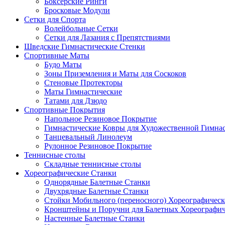
Боксерские Ринги
Бросковые Модули
Сетки для Спорта
Волейбольные Сетки
Сетки для Лазания с Препятствиями
Шведские Гимнастические Стенки
Спортивные Маты
Будо Маты
Зоны Приземления и Маты для Соскоков
Стеновые Протекторы
Маты Гимнастические
Татами для Дзюдо
Спортивные Покрытия
Напольное Резиновое Покрытие
Гимнастические Ковры для Художественной Гимна
Танцевальный Линолеум
Рулонное Резиновое Покрытие
Теннисные столы
Складные теннисные столы
Хореографические Станки
Однорядные Балетные Станки
Двухрядные Балетные Станки
Стойки Мобильного (переносного) Хореографическ
Кронштейны и Поручни для Балетных Хореографич
Настенные Балетные Станки