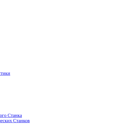
стики
ого Станка
еских Станков