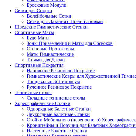
Бросковые Модули
Сетки для Спорта
Волейбольные Сетки
Сетки для Лазания с Препятствиями
Шведские Гимнастические Стенки
Спортивные Маты
Будо Маты
Зоны Приземления и Маты для Соскоков
Стеновые Протекторы
Маты Гимнастические
Татами для Дзюдо
Спортивные Покрытия
Напольное Резиновое Покрытие
Гимнастические Ковры для Художественной Гимна
Танцевальный Линолеум
Рулонное Резиновое Покрытие
Теннисные столы
Складные теннисные столы
Хореографические Станки
Однорядные Балетные Станки
Двухрядные Балетные Станки
Стойки Мобильного (переносного) Хореографическ
Кронштейны и Поручни для Балетных Хореографич
Настенные Балетные Станки