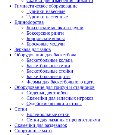
Скамьи для измерения гибкости
Гимнастическое оборудование
Турники навесные
Турники настенные
Единоборства
Боксерские мешки и груши
Боксерские ринги
Борцовские ковры
Бросковые модули
Зеркала для залов
Оборудование для баскетбола
Баскетбольные кольца
Баскетбольные сетки
Баскетбольные стойки
Баскетбольные щиты
Фермы для баскетбольного щита
Оборудование для трибун и стадионов
Сиденья для трибун
Скамейки для запасных игроков
Судейские вышки и столы
Сетки
Волейбольные сетки
Сетки для лазания с препятствиями
Скамейки для раздевалок
Спортивные маты