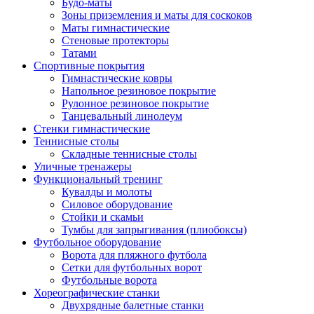
Будо-маты
Зоны приземления и маты для соскоков
Маты гимнастические
Стеновые протекторы
Татами
Спортивные покрытия
Гимнастические ковры
Напольное резиновое покрытие
Рулонное резиновое покрытие
Танцевальный линолеум
Стенки гимнастические
Теннисные столы
Складные теннисные столы
Уличные тренажеры
Функциональный тренинг
Кувалды и молоты
Силовое оборудование
Стойки и скамьи
Тумбы для запрыгивания (плиобоксы)
Футбольное оборудование
Ворота для пляжного футбола
Сетки для футбольных ворот
Футбольные ворота
Хореографические станки
Двухрядные балетные станки