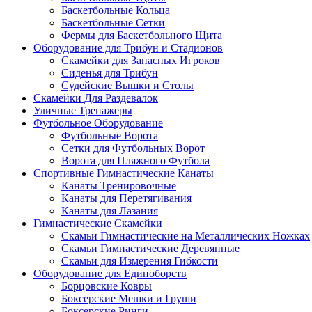
Баскетбольные Кольца
Баскетбольные Сетки
Фермы для Баскетбольного Щита
Оборудование для Трибун и Стадионов
Скамейки для Запасных Игроков
Сиденья для Трибун
Судейские Вышки и Столы
Скамейки Для Раздевалок
Уличные Тренажеры
Футбольное Оборудование
Футбольные Ворота
Сетки для Футбольных Ворот
Ворота для Пляжного Футбола
Спортивные Гимнастические Канаты
Канаты Тренировочные
Канаты для Перетягивания
Канаты для Лазания
Гимнастические Скамейки
Скамьи Гимнастические на Металлических Ножках
Скамьи Гимнастические Деревянные
Скамьи для Измерения Гибкости
Оборудование для Единоборств
Борцовские Ковры
Боксерские Мешки и Груши
Боксерские Ринги