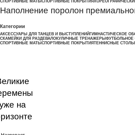
СПОРТИВНЫЕ МАТЫ
СПОРТИВНЫЕ ПОКРЫТИЯ
ХОРЕОГРАФИЧЕСКИ
Наполнение поролон премиально
Категории
АКСЕССУАРЫ ДЛЯ ТАНЦЕВ И ВЫСТУПЛЕНИЙ
ГИМНАСТИЧЕСКОЕ ОБ
СКАМЕЙКИ ДЛЯ РАЗДЕВАЛОК
УЛИЧНЫЕ ТРЕНАЖЕРЫ
ФУТБОЛЬНОЕ
СПОРТИВНЫЕ МАТЫ
СПОРТИВНЫЕ ПОКРЫТИЯ
ТЕННИСНЫЕ СТОЛЫ
Великие
еремены
уже на
оризонте