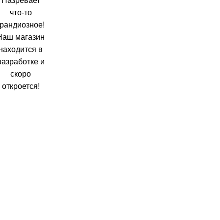
Назревает
что-то
грандиозное!
Наш магазин
находится в
разработке и
скоро
откроется!