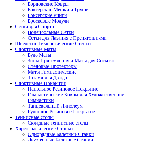
Борцовские Ковры
Боксерские Мешки и Груши
Боксерские Ринги
Бросковые Модули
Сетки для Спорта
Волейбольные Сетки
Сетки для Лазания с Препятствиями
Шведские Гимнастические Стенки
Спортивные Маты
Будо Маты
Зоны Приземления и Маты для Соскоков
Стеновые Протекторы
Маты Гимнастические
Татами для Дзюдо
Спортивные Покрытия
Напольное Резиновое Покрытие
Гимнастические Ковры для Художественной
Гимнастики
Танцевальный Линолеум
Рулонное Резиновое Покрытие
Теннисные столы
Складные теннисные столы
Хореографические Станки
Однорядные Балетные Станки
Двухрядные Балетные Станки