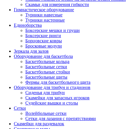
Скамьи для измерения гибкости
Гимнастическое оборудование
Турники навесные
Турники настенные
Единоборства
Боксерские мешки и груши
Боксерские ринги
Борцовские ковры
Бросковые модули
Зеркала для залов
Оборудование для баскетбола
Баскетбольные кольца
Баскетбольные сетки
Баскетбольные стойки
Баскетбольные щиты
Фермы для баскетбольного щита
Оборудование для трибун и стадионов
Сиденья для трибун
Скамейки для запасных игроков
Судейские вышки и столы
Сетки
Волейбольные сетки
Сетки для лазания с препятствиями
Скамейки для раздевалок
Спортивные маты