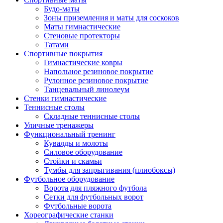
Будо-маты
Зоны приземления и маты для соскоков
Маты гимнастические
Стеновые протекторы
Татами
Спортивные покрытия
Гимнастические ковры
Напольное резиновое покрытие
Рулонное резиновое покрытие
Танцевальный линолеум
Стенки гимнастические
Теннисные столы
Складные теннисные столы
Уличные тренажеры
Функциональный тренинг
Кувалды и молоты
Силовое оборудование
Стойки и скамьи
Тумбы для запрыгивания (плиобоксы)
Футбольное оборудование
Ворота для пляжного футбола
Сетки для футбольных ворот
Футбольные ворота
Хореографические станки