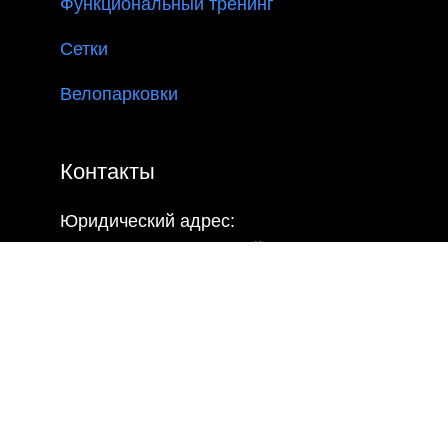
Функциональный тренинг
Сетки
Велопарковки
Контакты
Юридический адрес:
Москва, Самаркандский бульвар, д.20
Телефон:
8(800)550-52-02
Почта:
info@sportrezultat.ru
Вконтакте:
vk.com/sport_rezultatt
Телеграм:
Sport_Rezulta