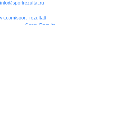
info@sportrezultat.ru
Вконтакте:
vk.com/sport_rezultatt
Телеграм:
Sport_Rezulta
Поддержка
8(800)550-52-02
info@sportrezultat.ru
Будни с 10:00 до 19:00
ИНТЕРНЕТ МАГАЗИН СПОРТИВНОГО ИНВЕНТАРЯ И
ОБОРУДОВАНИЯ СПОРТ РЕЗУЛЬТАТ, 2025
sportrezultat.ru