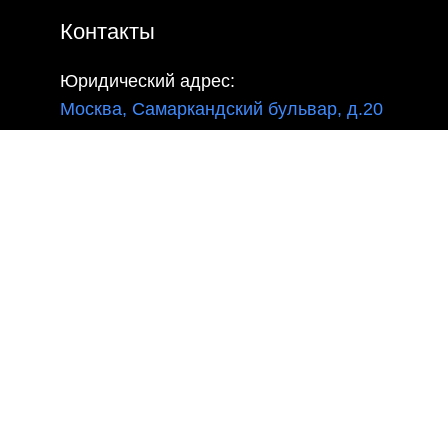
Контакты
Юридический адрес:
Москва, Самаркандский бульвар, д.20
Телефон:
8(800)550-52-02
Почта:
info@sportrezultat.ru
Вконтакте:
vk.com/sport_rezultatt
Телеграм:
Sport_Rezulta
Поддержка
8(800)550-52-02