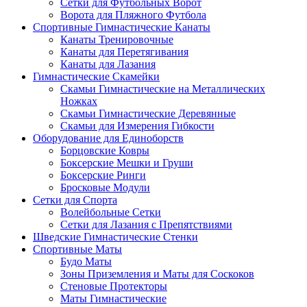
Сетки для Футбольных Ворот
Ворота для Пляжного Футбола
Спортивные Гимнастические Канаты
Канаты Тренировочные
Канаты для Перетягивания
Канаты для Лазания
Гимнастические Скамейки
Скамьи Гимнастические на Металлических
Ножках
Скамьи Гимнастические Деревянные
Скамьи для Измерения Гибкости
Оборудование для Единоборств
Борцовские Ковры
Боксерские Мешки и Груши
Боксерские Ринги
Бросковые Модули
Сетки для Спорта
Волейбольные Сетки
Сетки для Лазания с Препятствиями
Шведские Гимнастические Стенки
Спортивные Маты
Будо Маты
Зоны Приземления и Маты для Соскоков
Стеновые Протекторы
Маты Гимнастические