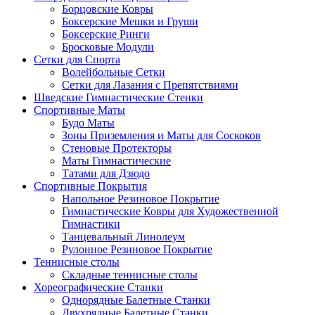
Борцовские Ковры
Боксерские Мешки и Груши
Боксерские Ринги
Бросковые Модули
Сетки для Спорта
Волейбольные Сетки
Сетки для Лазания с Препятствиями
Шведские Гимнастические Стенки
Спортивные Маты
Будо Маты
Зоны Приземления и Маты для Соскоков
Стеновые Протекторы
Маты Гимнастические
Татами для Дзюдо
Спортивные Покрытия
Напольное Резиновое Покрытие
Гимнастические Ковры для Художественной
Гимнастики
Танцевальный Линолеум
Рулонное Резиновое Покрытие
Теннисные столы
Складные теннисные столы
Хореографические Станки
Однорядные Балетные Станки
Двухрядные Балетные Станки