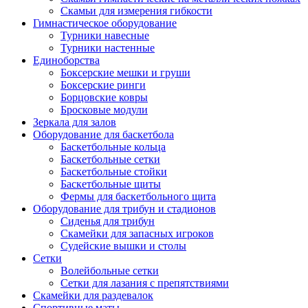
Скамьи для измерения гибкости
Гимнастическое оборудование
Турники навесные
Турники настенные
Единоборства
Боксерские мешки и груши
Боксерские ринги
Борцовские ковры
Бросковые модули
Зеркала для залов
Оборудование для баскетбола
Баскетбольные кольца
Баскетбольные сетки
Баскетбольные стойки
Баскетбольные щиты
Фермы для баскетбольного щита
Оборудование для трибун и стадионов
Сиденья для трибун
Скамейки для запасных игроков
Судейские вышки и столы
Сетки
Волейбольные сетки
Сетки для лазания с препятствиями
Скамейки для раздевалок
Спортивные маты