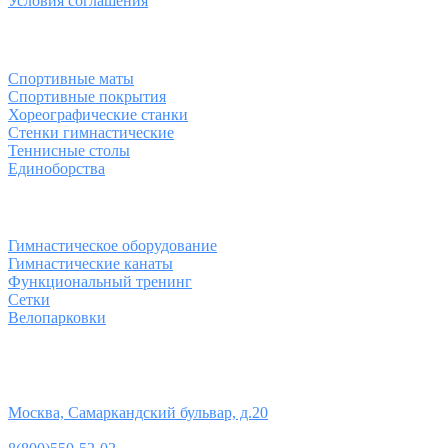
Условия соглашения
Спортивные товары
Спортивные маты
Спортивные покрытия
Хореографические станки
Стенки гимнастические
Теннисные столы
Единоборства
Товары для спорта
Гимнастическое оборудование
Гимнастические канаты
Функциональный тренинг
Сетки
Велопарковки
Контакты
Юридический адрес:
Москва, Самаркандский бульвар, д.20
Телефон: