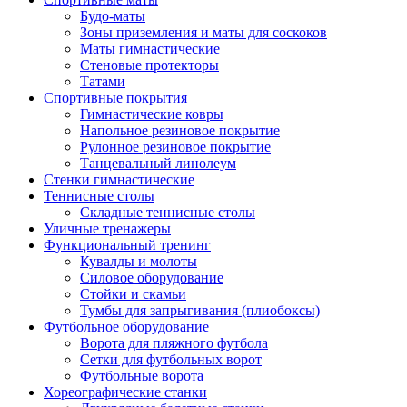
Будо-маты
Зоны приземления и маты для соскоков
Маты гимнастические
Стеновые протекторы
Татами
Спортивные покрытия
Гимнастические ковры
Напольное резиновое покрытие
Рулонное резиновое покрытие
Танцевальный линолеум
Стенки гимнастические
Теннисные столы
Складные теннисные столы
Уличные тренажеры
Функциональный тренинг
Кувалды и молоты
Силовое оборудование
Стойки и скамьи
Тумбы для запрыгивания (плиобоксы)
Футбольное оборудование
Ворота для пляжного футбола
Сетки для футбольных ворот
Футбольные ворота
Хореографические станки