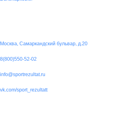
Контакты
Юридический адрес:
Москва, Самаркандский бульвар, д.20
Телефон:
8(800)550-52-02
Почта:
info@sportrezultat.ru
Вконтакте:
vk.com/sport_rezultatt
Телеграм:
Sport_Rezulta
Поддержка
8(800)550-52-02