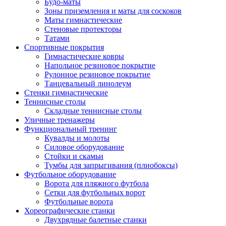
Будо-маты
Зоны приземления и маты для соскоков
Маты гимнастические
Стеновые протекторы
Татами
Спортивные покрытия
Гимнастические ковры
Напольное резиновое покрытие
Рулонное резиновое покрытие
Танцевальный линолеум
Стенки гимнастические
Теннисные столы
Складные теннисные столы
Уличные тренажеры
Функциональный тренинг
Кувалды и молоты
Силовое оборудование
Стойки и скамьи
Тумбы для запрыгивания (плиобоксы)
Футбольное оборудование
Ворота для пляжного футбола
Сетки для футбольных ворот
Футбольные ворота
Хореографические станки
Двухрядные балетные станки