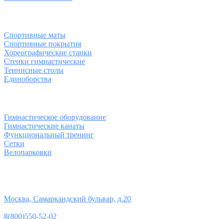
Спортивные товары
Спортивные маты
Спортивные покрытия
Хореографические станки
Стенки гимнастические
Теннисные столы
Единоборства
Товары для спорта
Гимнастическое оборудование
Гимнастические канаты
Функциональный тренинг
Сетки
Велопарковки
Контакты
Юридический адрес:
Москва, Самаркандский бульвар, д.20
Телефон:
8(800)550-52-02