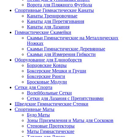
Ворота для Пляжного Футбола
Спортивные Гимнастические Канаты
Канаты Тренировочные
Канаты для Перетягивания
Канаты для Лазания
Гимнастические Скамейки
Скамьи Гимнастические на Металлических
Ножках
Скамьи Гимнастические Деревянные
Скамьи для Измерения Гибкости
Оборудование для Единоборств
Борцовские Ковры
Боксерские Мешки и Груши
Боксерские Ринги
Бросковые Модули
Сетки для Спорта
Волейбольные Сетки
Сетки для Лазания с Препятствиями
Шведские Гимнастические Стенки
Спортивные Маты
Будо Маты
Зоны Приземления и Маты для Соскоков
Стеновые Протекторы
Маты Гимнастические
Татами для Дзюдо