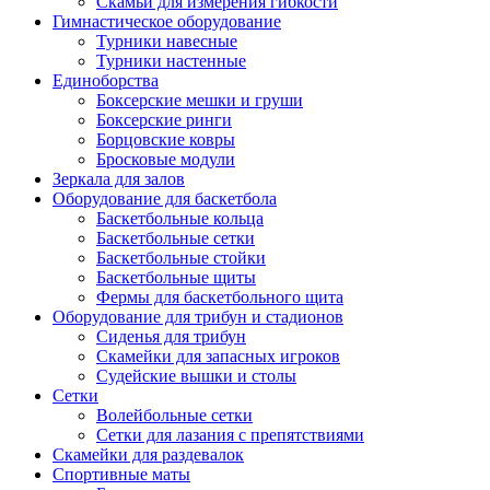
Скамьи для измерения гибкости
Гимнастическое оборудование
Турники навесные
Турники настенные
Единоборства
Боксерские мешки и груши
Боксерские ринги
Борцовские ковры
Бросковые модули
Зеркала для залов
Оборудование для баскетбола
Баскетбольные кольца
Баскетбольные сетки
Баскетбольные стойки
Баскетбольные щиты
Фермы для баскетбольного щита
Оборудование для трибун и стадионов
Сиденья для трибун
Скамейки для запасных игроков
Судейские вышки и столы
Сетки
Волейбольные сетки
Сетки для лазания с препятствиями
Скамейки для раздевалок
Спортивные маты