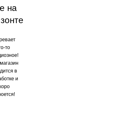
е на
изонте
ревает
то-то
диозное!
магазин
дится в
аботке и
коро
роется!