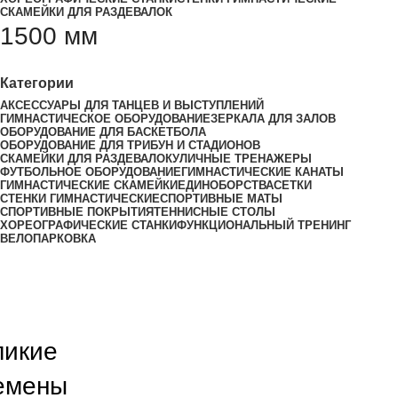
СКАМЕЙКИ ДЛЯ РАЗДЕВАЛОК
1500 мм
Категории
АКСЕССУАРЫ ДЛЯ ТАНЦЕВ И ВЫСТУПЛЕНИЙ
ГИМНАСТИЧЕСКОЕ ОБОРУДОВАНИЕ
ЗЕРКАЛА ДЛЯ ЗАЛОВ
ОБОРУДОВАНИЕ ДЛЯ БАСКЕТБОЛА
ОБОРУДОВАНИЕ ДЛЯ ТРИБУН И СТАДИОНОВ
СКАМЕЙКИ ДЛЯ РАЗДЕВАЛОК
УЛИЧНЫЕ ТРЕНАЖЕРЫ
ФУТБОЛЬНОЕ ОБОРУДОВАНИЕ
ГИМНАСТИЧЕСКИЕ КАНАТЫ
ГИМНАСТИЧЕСКИЕ СКАМЕЙКИ
ЕДИНОБОРСТВА
СЕТКИ
СТЕНКИ ГИМНАСТИЧЕСКИЕ
СПОРТИВНЫЕ МАТЫ
СПОРТИВНЫЕ ПОКРЫТИЯ
ТЕННИСНЫЕ СТОЛЫ
ХОРЕОГРАФИЧЕСКИЕ СТАНКИ
ФУНКЦИОНАЛЬНЫЙ ТРЕНИНГ
ВЕЛОПАРКОВКА
ликие
емены