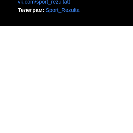
vk.com/sport_rezultatt
Телеграм:
Sport_Rezulta
Поддержка
8(800)550-52-02
info@sportrezultat.ru
Будни с 10:00 до 19:00
ИНТЕРНЕТ МАГАЗИН СПОРТИВНОГО
ИНВЕНТАРЯ И ОБОРУДОВАНИЯ СПОРТ
РЕЗУЛЬТАТ, 2025 sportrezultat.ru
Магазин