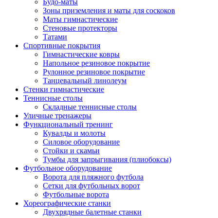
Будо-маты
Зоны приземления и маты для соскоков
Маты гимнастические
Стеновые протекторы
Татами
Спортивные покрытия
Гимнастические ковры
Напольное резиновое покрытие
Рулонное резиновое покрытие
Танцевальный линолеум
Стенки гимнастические
Теннисные столы
Складные теннисные столы
Уличные тренажеры
Функциональный тренинг
Кувалды и молоты
Силовое оборудование
Стойки и скамьи
Тумбы для запрыгивания (плиобоксы)
Футбольное оборудование
Ворота для пляжного футбола
Сетки для футбольных ворот
Футбольные ворота
Хореографические станки
Двухрядные балетные станки