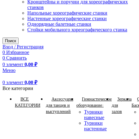
Кронштейны и поручни для хореографических
станков
Напольные хореографические станки
Настенные хореографические станки
Однорядные балетные станки
Стойки мобильного хореографического станка
Поиск
Вход / Регистрация
0
Избранное
0
Сравнить
0
элемент
0,00
₽
Меню
0
элемент
0,00
₽
Все категории
ВСЕ
Аксессуары
Гимнастическое
Зеркала
КАТЕГОРИИ
для танцев и
оборудование
для
Бас
выступлений
Турники
залов
навесные
Турники
настенные