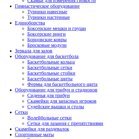
Скамьи для измерения гибкости
Гимнастическое оборудование
Турники навесные
Турники настенные
Единоборства
Боксерские мешки и груши
Боксерские ринги
Борцовские ковры
Бросковые модули
Зеркала для залов
Оборудование для баскетбола
Баскетбольные кольца
Баскетбольные сетки
Баскетбольные стойки
Баскетбольные щиты
Фермы для баскетбольного щита
Оборудование для трибун и стадионов
Сиденья для трибун
Скамейки для запасных игроков
Судейские вышки и столы
Сетки
Волейбольные сетки
Сетки для лазания с препятствиями
Скамейки для раздевалок
Спортивные маты