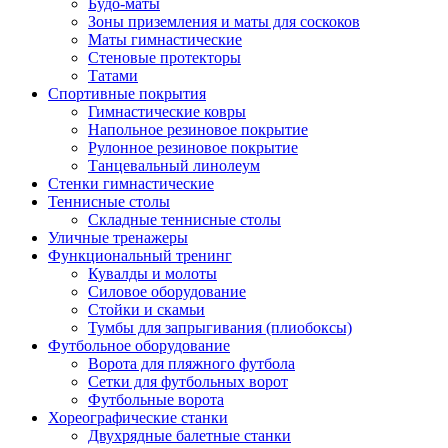
Будо-маты
Зоны приземления и маты для соскоков
Маты гимнастические
Стеновые протекторы
Татами
Спортивные покрытия
Гимнастические ковры
Напольное резиновое покрытие
Рулонное резиновое покрытие
Танцевальный линолеум
Стенки гимнастические
Теннисные столы
Складные теннисные столы
Уличные тренажеры
Функциональный тренинг
Кувалды и молоты
Силовое оборудование
Стойки и скамьи
Тумбы для запрыгивания (плиобоксы)
Футбольное оборудование
Ворота для пляжного футбола
Сетки для футбольных ворот
Футбольные ворота
Хореографические станки
Двухрядные балетные станки