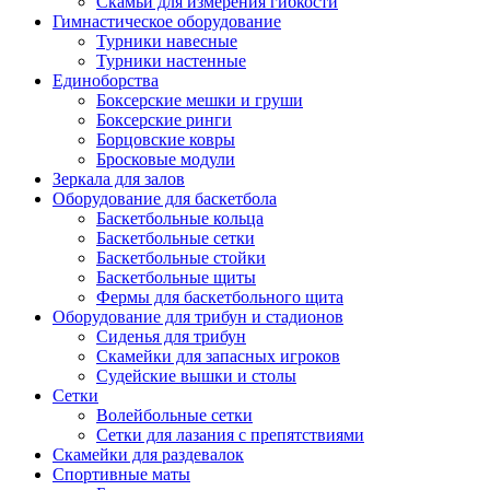
Скамьи для измерения гибкости
Гимнастическое оборудование
Турники навесные
Турники настенные
Единоборства
Боксерские мешки и груши
Боксерские ринги
Борцовские ковры
Бросковые модули
Зеркала для залов
Оборудование для баскетбола
Баскетбольные кольца
Баскетбольные сетки
Баскетбольные стойки
Баскетбольные щиты
Фермы для баскетбольного щита
Оборудование для трибун и стадионов
Сиденья для трибун
Скамейки для запасных игроков
Судейские вышки и столы
Сетки
Волейбольные сетки
Сетки для лазания с препятствиями
Скамейки для раздевалок
Спортивные маты