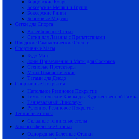
Борцовские Ковры
Боксерские Мешки и Груши
Боксерские Ринги
Бросковые Модули
Сетки для Спорта
Волейбольные Сетки
Сетки для Лазания с Препятствиями
Шведские Гимнастические Стенки
Спортивные Маты
Будо Маты
Зоны Приземления и Маты для Соскоков
Стеновые Протекторы
Маты Гимнастические
Татами для Дзюдо
Спортивные Покрытия
Напольное Резиновое Покрытие
Гимнастические Ковры для Художественной Гимна
Танцевальный Линолеум
Рулонное Резиновое Покрытие
Теннисные столы
Складные теннисные столы
Хореографические Станки
Однорядные Балетные Станки