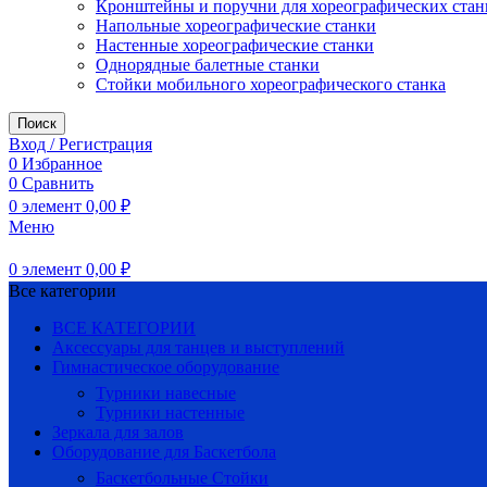
Кронштейны и поручни для хореографических стан
Напольные хореографические станки
Настенные хореографические станки
Однорядные балетные станки
Стойки мобильного хореографического станка
Поиск
Вход / Регистрация
0
Избранное
0
Сравнить
0
элемент
0,00
₽
Меню
0
элемент
0,00
₽
Все категории
ВСЕ КАТЕГОРИИ
Аксессуары для танцев и выступлений
Гимнастическое оборудование
Турники навесные
Турники настенные
Зеркала для залов
Оборудование для Баскетбола
Баскетбольные Стойки