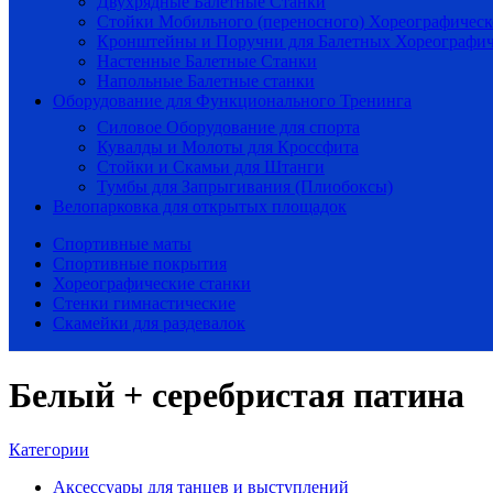
Двухрядные Балетные Станки
Стойки Мобильного (переносного) Хореографическ
Кронштейны и Поручни для Балетных Хореографич
Настенные Балетные Станки
Напольные Балетные станки
Оборудование для Функционального Тренинга
Силовое Оборудование для спорта
Кувалды и Молоты для Кроссфита
Стойки и Скамьи для Штанги
Тумбы для Запрыгивания (Плиобоксы)
Велопарковка для открытых площадок
Спортивные маты
Спортивные покрытия
Хореографические станки
Стенки гимнастические
Скамейки для раздевалок
Белый + серебристая патина
Категории
Аксессуары для танцев и выступлений