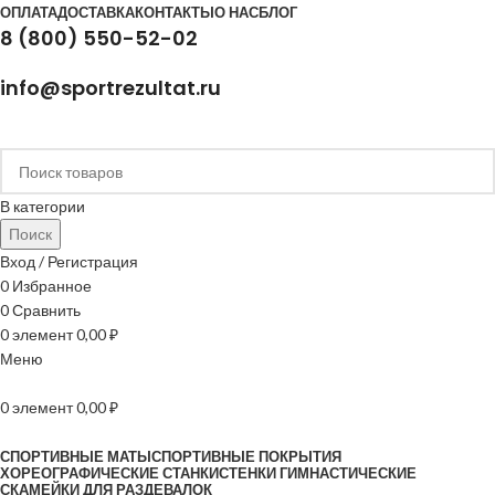
ОПЛАТА
ДОСТАВКА
КОНТАКТЫ
О НАС
БЛОГ
8 (800) 550-52-02
info@sportrezultat.ru
В категории
Поиск
Вход / Регистрация
0
Избранное
0
Сравнить
0
элемент
0,00
₽
Меню
0
элемент
0,00
₽
Все категории
СПОРТИВНЫЕ МАТЫ
СПОРТИВНЫЕ ПОКРЫТИЯ
ХОРЕОГРАФИЧЕСКИЕ СТАНКИ
СТЕНКИ ГИМНАСТИЧЕСКИЕ
СКАМЕЙКИ ДЛЯ РАЗДЕВАЛОК