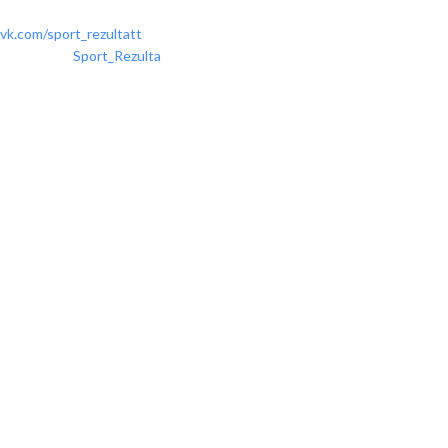
Вконтакте:
vk.com/sport_rezultatt
Телеграм:
Sport_Rezulta
Поддержка
8(800)550-52-02
info@sportrezultat.ru
Будни с 10:00 до 19:00
ИНТЕРНЕТ МАГАЗИН СПОРТИВНОГО ИНВЕНТАРЯ И
ОБОРУДОВАНИЯ СПОРТ РЕЗУЛЬТАТ, 2025 sportrezultat.ru
Однорядный мобильный хореографический станок